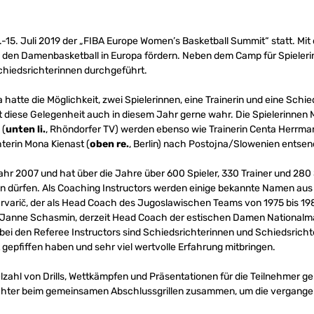
1.-15. Juli 2019 der „FIBA Europe Women’s Basketball Summit“ statt. M
den Damenbasketball in Europa fördern. Neben dem Camp für Spieleri
chiedsrichterinnen durchgeführt.
 hatte die Möglichkeit, zwei Spielerinnen, eine Trainerin und eine Schi
diese Gelegenheit auch in diesem Jahr gerne wahr. Die Spielerinnen 
 (
unten li.
, Rhöndorfer TV) werden ebenso wie Trainerin Centa Herrma
terin Mona Kienast (
oben re.
, Berlin) nach Postojna/Slowenien entsen
Jahr 2007 und hat über die Jahre über 600 Spieler, 330 Trainer und 280
dürfen. Als Coaching Instructors werden einige bekannte Namen aus d
Drvarič, der als Head Coach des Jugoslawischen Teams von 1975 bis 198
 Janne Schasmin, derzeit Head Coach der estischen Damen National
bei den Referee Instructors sind Schiedsrichterinnen und Schiedsrichter
gepfiffen haben und sehr viel wertvolle Erfahrung mitbringen.
ielzahl von Drills, Wettkämpfen und Präsentationen für die Teilnehmer g
drichter beim gemeinsamen Abschlussgrillen zusammen, um die vergan