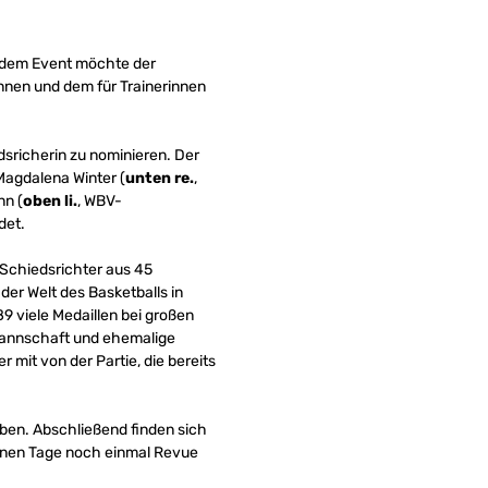
it dem Event möchte der
nnen und dem für Trainerinnen
edsricherin zu nominieren. Der
Magdalena Winter (
unten re.
,
nn (
oben li.
, WBV-
det.
 Schiedsrichter aus 45
er Welt des Basketballs in
9 viele Medaillen bei großen
mannschaft und ehemalige
 mit von der Partie, die bereits
eben. Abschließend finden sich
genen Tage noch einmal Revue