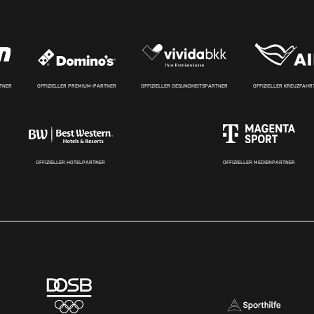
RTNER
OFFIZIELLER PREMIUM-PARTNER
OFFIZIELLER GESUNDHEITSPARTNER
OFFIZIELLER KREUZFAH
OFFIZIELLER HOTELPARTNER
OFFIZIELLER MEDIENPARTNER