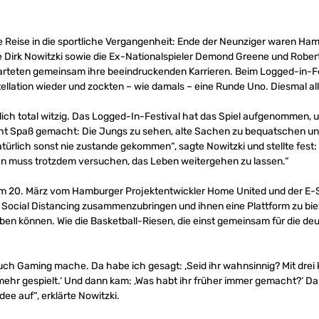
tale Reise in die sportliche Vergangenheit: Ende der Neunziger waren 
Dirk Nowitzki sowie die Ex-Nationalspieler Demond Greene und Robert
arteten gemeinsam ihre beeindruckenden Karrieren. Beim Logged-in-Fes
stellation wieder und zockten – wie damals – eine Runde Uno. Diesmal al
rklich total witzig. Das Logged-In-Festival hat das Spiel aufgenommen,
echt Spaß gemacht: Die Jungs zu sehen, alte Sachen zu bequatschen und
ürlich sonst nie zustande gekommen“, sagte Nowitzki und stellte fest:
an muss trotzdem versuchen, das Leben weitergehen zu lassen.“
m 20. März vom Hamburger Projektentwickler Home United und der E-S
z Social Distancing zusammenzubringen und ihnen eine Plattform zu biete
ben können. Wie die Basketball-Riesen, die einst gemeinsam für die d
auch Gaming mache. Da habe ich gesagt: ‚Seid ihr wahnsinnig? Mit drei 
mehr gespielt.‘ Und dann kam: ‚Was habt ihr früher immer gemacht?‘ Da
dee auf“, erklärte Nowitzki.