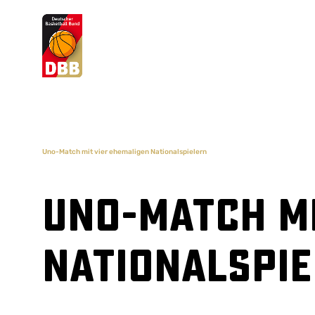
Suchvorschläge
Lorem Ipsum
Dolor Sit
Amet Valputo
Uno-Match mit vier ehemaligen Nationalspielern
Uno-Match mi
Nationalspi