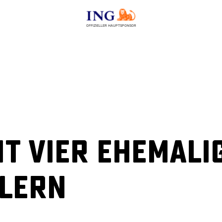
OFFIZIELLER HAUPTSPONSOR
t vier ehemali
elern