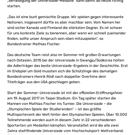
„Verteidigung der Universiade-Medaille“ kann damit ab heute richtig
starten.
„Das ist eine bunt gemischte Gruppe. Wir spielen gegen interessante
Nationen, insgesamt dürfte es aber machbar sein. Vom Namen her
sind sicher Kanada und Finnland die stärksten Gegner. Es ist schwer
für uns konkrete Ziele zu benennen, aber wenn wir schnell zueinander
finden, sollte unser Anspruch sein oben mitzuspielen“, so
Bundestrainer Mathias Fischer.
Das deutsche Team reist also im Sommer mit großen Erwartungen
nach Ostasien. 2015 bei der Universiade in Gwangju/Südkorea holten
die Adlerträger das beste Universiade-Ergebnis in der Geschichte. Erst
im Endspiel um Gold mussten sich die Schützlinge des damaligen
Bundestrainers Henrik Rödl nach doppelter Overtime dem
Titelträger aus den USA geschlagen geben.
Start der Sommer-Universiade ist mit der offiziellen Eröffnungsfeier
am 19. August 2017 im Taipei Stadium. Ein Tag später starten die
Mannen von Mathias Fischer ins Turnier. Die Universiade – die
„Olympischen Spiele der Studierenden“ – ist das größte
Multisportevent der Welt hinter den Olympischen Spielen. Über 10.000
Teilnehmende werden auch in diesem Jahr in 22 verschiedenen
Sportarten um Medaillen kämpfen. Veranstaltet wird die alle zwei
Jahre stattfindende Universiade vom Hochschulsport-Weltverband,