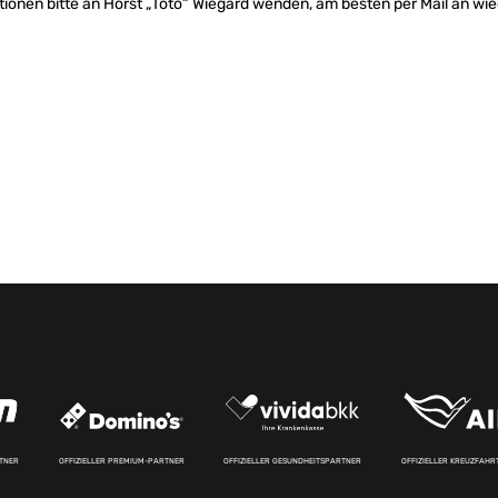
tionen bitte an Horst „Toto“ Wiegard wenden, am besten per Mail an
wie
RTNER
OFFIZIELLER PREMIUM-PARTNER
OFFIZIELLER GESUNDHEITSPARTNER
OFFIZIELLER KREUZFAH