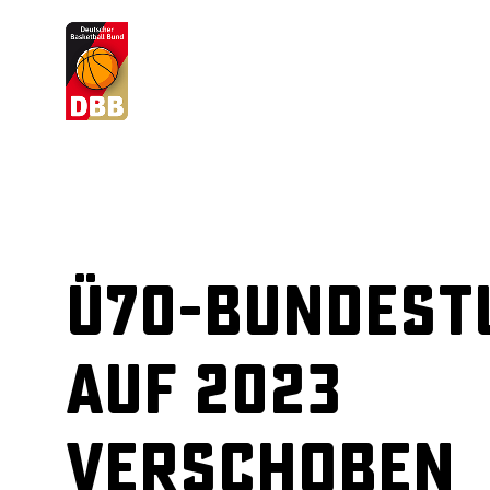
Suchvorschläge
Lorem Ipsum
Dolor Sit
Amet Valputo
ü70-Bundest
auf 2023
verschoben