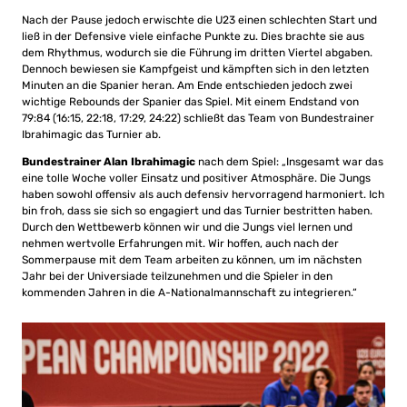
Nach der Pause jedoch erwischte die U23 einen schlechten Start und
ließ in der Defensive viele einfache Punkte zu. Dies brachte sie aus
dem Rhythmus, wodurch sie die Führung im dritten Viertel abgaben.
Dennoch bewiesen sie Kampfgeist und kämpften sich in den letzten
Minuten an die Spanier heran. Am Ende entschieden jedoch zwei
wichtige Rebounds der Spanier das Spiel. Mit einem Endstand von
79:84 (16:15, 22:18, 17:29, 24:22) schließt das Team von Bundestrainer
Ibrahimagic das Turnier ab.
Bundestrainer Alan Ibrahimagic
nach dem Spiel: „Insgesamt war das
eine tolle Woche voller Einsatz und positiver Atmosphäre. Die Jungs
haben sowohl offensiv als auch defensiv hervorragend harmoniert. Ich
bin froh, dass sie sich so engagiert und das Turnier bestritten haben.
Durch den Wettbewerb können wir und die Jungs viel lernen und
nehmen wertvolle Erfahrungen mit. Wir hoffen, auch nach der
Sommerpause mit dem Team arbeiten zu können, um im nächsten
Jahr bei der Universiade teilzunehmen und die Spieler in den
kommenden Jahren in die A-Nationalmannschaft zu integrieren.“