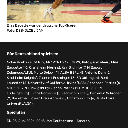
Elias Bagette war der deutsche Top-Scorer.
Foto: DBB/GLOBL JAM
Für Deutschland spielten:
Nolan Adekunle (14 PTS, FRAPORT SKYLINERS,
Foto ganz oben
), Elias
Baggette (16, Crailsheim Merlins), Kay Bruhnke (7, M Basket
Delamode/LTU), Malte Delow (11, ALBA BERLIN), Antonio Dorn (2,
Kirchheim Knights), Zachary Ensminger (8, BG Göttingen), Bent
Leuchten (5, University of California-Irvine/USA), Johannes Patrick (0,
MHP RIESEN Ludwigsburg), Jacob Patrick (10, MHP RIESEN
Ludwigsburg), Evans Rapieque (0, Gladiators Trier), Benjamin Schröder
(2, Basketball Löwen Braunschweig), Christoph Tilly (6, Santa Clara
University/USA).
Spielplan
Di., 25. Juni 2024, 20.15 Uhr: Deutschland – Spanien