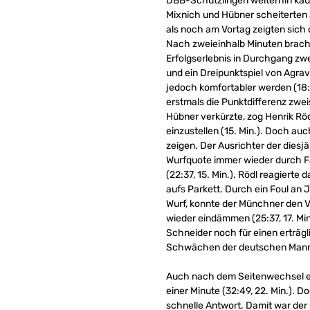
DBB-Schützlingen weiterhin kau
Mixnich und Hübner scheiterten 
als noch am Vortag zeigten sich 
Nach zweieinhalb Minuten brach
Erfolgserlebnis in Durchgang zwe
und ein Dreipunktspiel von Agra
jedoch komfortabler werden (18:2
erstmals die Punktdifferenz zweis
Hübner verkürzte, zog Henrik Rö
einzustellen (15. Min.). Doch a
zeigen. Der Ausrichter der dies
Wurfquote immer wieder durch F
(22:37, 15. Min.). Rödl reagierte
aufs Parkett. Durch ein Foul an 
Wurf, konnte der Münchner den 
wieder eindämmen (25:37, 17. Min
Schneider noch für einen erträgl
Schwächen der deutschen Mannsc
Auch nach dem Seitenwechsel erw
einer Minute (32:49, 22. Min.). 
schnelle Antwort. Damit war der 