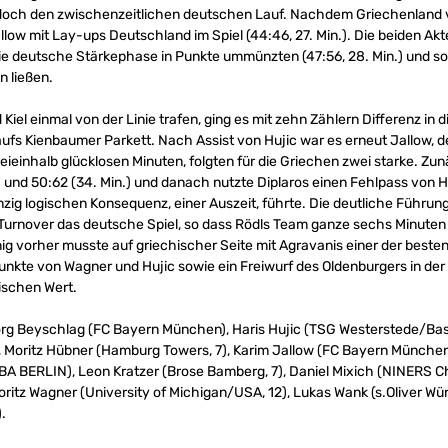
doch den zwischenzeitlichen deutschen Lauf. Nachdem Griechenland vi
llow mit Lay-ups Deutschland im Spiel (44:46, 27. Min.). Die beiden Ak
die deutsche Stärkephase in Punkte ummünzten (47:56, 28. Min.) und so
n ließen.
el einmal von der Linie trafen, ging es mit zehn Zählern Differenz in d
aufs Kienbaumer Parkett. Nach Assist von Hujic war es erneut Jallow, d
weieinhalb glücklosen Minuten, folgten für die Griechen zwei starke. Z
 und 50:62 (34. Min.) und danach nutzte Diplaros einen Fehlpass von 
einzig logischen Konsequenz, einer Auszeit, führte. Die deutliche Führu
 Turnover das deutsche Spiel, so dass Rödls Team ganze sechs Minuten 
nig vorher musste auf griechischer Seite mit Agravanis einer der best
Punkte von Wagner und Hujic sowie ein Freiwurf des Oldenburgers in der
ischen Wert.
g Beyschlag (FC Bayern München), Haris Hujic (TSG Westerstede/Ba
 Moritz Hübner (Hamburg Towers, 7), Karim Jallow (FC Bayern München,
A BERLIN), Leon Kratzer (Brose Bamberg, 7), Daniel Mixich (NINERS Ch
ritz Wagner (University of Michigan/USA, 12), Lukas Wank (s.Oliver Wü
.