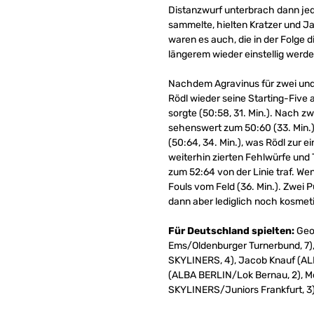
Distanzwurf unterbrach dann je
sammelte, hielten Kratzer und Ja
waren es auch, die in der Folge 
längerem wieder einstellig werde
Nachdem Agravinus für zwei und Ki
Rödl wieder seine Starting-Five 
sorgte (50:58, 31. Min.). Nach z
sehenswert zum 50:60 (33. Min.)
(50:64, 34. Min.), was Rödl zur 
weiterhin zierten Fehlwürfe und
zum 52:64 von der Linie traf. We
Fouls vom Feld (36. Min.). Zwei 
dann aber lediglich noch kosmet
Für Deutschland spielten:
Geor
Ems/Oldenburger Turnerbund, 7),
SKYLINERS, 4), Jacob Knauf (ALB
(ALBA BERLIN/Lok Bernau, 2), Mo
SKYLINERS/Juniors Frankfurt, 3)