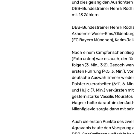
und dies gelang den Ausrichtern 
DBB-Bundestrainer Henrik Rödl i
mit 13 Zählern.
DBB-Bundestrainer Henrik Rödl s
Akademie Weser-Ems/Oldenburger
(FC Bayern München), Karim Jal
Nach einem kämpferischen Sieg a
(Foto unten) war es auch, der für
folgen (3. Min., 3:2). Jedoch we
ersten Führung (4:5, 3. Min.). V
deutsche Auswahl immer wieder i
Polster zu erarbeiten (6:11, 6. 
und Hujic (7. Min.) verkürzten mi
gestern starke Vassilis Mouratos v
Wagner holte daraufhin den Add-
Milentigievic sorgte dann mit se
Auch die ersten Punkte des zwei
Agravanis baute den Vorsprung a