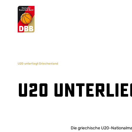
Suchvorschläge
Lorem Ipsum
Dolor Sit
Amet Valputo
U20 unterliegt Griechenland
U20 unterlie
Die griechische U20-Nationalman