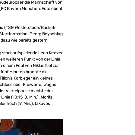
ie Südeuropäer die Mannschaft von
 (FC Bayern München, Foto oben)
ujic (TSG Westerstede/Baskets
Startformation. Georg Beyschlag
azu wie bereits gestern.
 stark aufspielende Leon Kratzer
nen weiteren Punkt von der Linie
 einem Foul von Niklas Kiel zur
 fünf Minuten brachte die
ionis Korbleger ein kleines
nschluss über Freiwürfe. Wagner
r der Viertelpause machte der
inie (10:15, 8. Min.). Moritz
er hoch (9. Min.). Iakovos