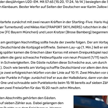
der diesjährigen U20-EM. Mit 57:65 (15:20, 17:24, 16:14 ) besiegten d
n Kienbaum. Bester Werfer auf Seiten der Deutschen war Karim Jallow
tartete zunächst mit zwei neuen Kräften in der Starting-Five: Haris H
 Turnerbund) und Niklas Kiel (FRAPORT SKYLINERS) rutschten in die 
low (FC Bayern München) und Leon Kratzer (Brose Bamberg) begannen d
m gestrigen Nachmittag sollte heute der zweite folgen. Der am Vortag
 Deutschland die Korbjagd eröffnete. Seinem Lay-up (1. Min.) ließ er ei
nig später kamen die Griechen über Karras mit einem Dreipunktspiel nach
or allem die ganz schwache Feldwurfquote von neun Prozent (1/11) nach
n Schwierigkeiten. Die Gäste nutzten diese Schwäche aus, um durch Fil
Min.). Doch wie bereits am Vortag schaffte Deutschland vor allem den A
t je zwei erfolgreichen Würfen von der Linie auf 10:11. Zwei Minuten vo
ier Punkte in Folge: zunächst traf er aus der Halbdistanz, dann von der L
One und schraubte sein Punktekonto beim 15:18 bereits auf sieben Zähl
inen zwei Freiwürfen für das 15:20 nach zehn Minuten.
ten Abschnitts gehörten den Gästen.
uf sieben Zähler aus. Dabei gelangen den