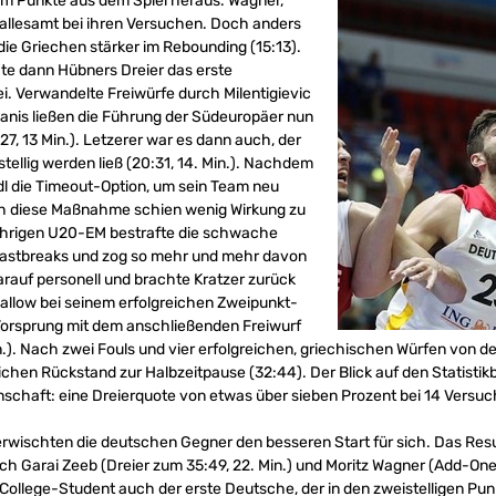
m Punkte aus dem Spiel heraus. Wagner,
allesamt bei ihren Versuchen. Doch anders
die Griechen stärker im Rebounding (15:13).
te dann Hübners Dreier das erste
i. Verwandelte Freiwürfe durch Milentigievic
vanis ließen die Führung der Südeuropäer nun
7, 13 Min.). Letzerer war es dann auch, der
tellig werden ließ (20:31, 14. Min.). Nachdem
dl die Timeout-Option, um sein Team neu
uch diese Maßnahme schien wenig Wirkung zu
jährigen U20-EM bestrafte die schwache
astbreaks und zog so mehr und mehr davon
 darauf personell und brachte Kratzer zurück
Jallow bei seinem erfolgreichen Zweipunkt-
Vorsprung mit dem anschließenden Freiwurf
.). Nach zwei Fouls und vier erfolgreichen, griechischen Würfen von de
ichen Rückstand zur Halbzeitpause (32:44). Der Blick auf den Statisti
haft: eine Dreierquote von etwas über sieben Prozent bei 14 Versuc
ischten die deutschen Gegner den besseren Start für sich. Das Resul
Doch Garai Zeeb (Dreier zum 35:49, 22. Min.) und Moritz Wagner (Add-One
College-Student auch der erste Deutsche, der in den zweistelligen Pun