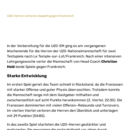
U20-Herren verlieren doppelt gegen Frankreich
In der Vorbereitung für die U20-EM ging es am vergangenen
Wochenende für die Herren der U20-Nationalmannschaft für zwei
Testspiele nach Le Temple-sur-Lot/Frankreich. Nach einer intensiven
Lehrgangswoche verlor die Mannschaft von Head Coach
Christian
Held
beide Spiele gegen Frankreich.
Starke Entwicklung
Im ersten Spiel geriet das Team schnell in Rückstand, da die Franzosen
mit starker Offense und guter Physis überraschten. Trotzdem konnte
die Mannschaft lange mit dem Gastgeber mithalten und
zwischenzeitlich auf acht Punkte herankommen (2. Viertel, 22:30). Die
Franzosen dominierten mit vielen Offensiv-Rebounds und Turnovers.
Im vierten Viertel verloren die Herren den Überblick und unterlagen
mit 29 Punkten (54:85).
In das zweite Spiel starteten die U20-Herren gestärkter und
motivierter. Sie gewannen die erste Halbzeit vor allem durch