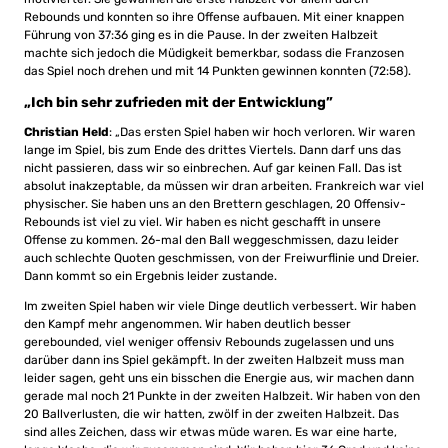
Rebounds und konnten so ihre Offense aufbauen. Mit einer knappen
Führung von 37:36 ging es in die Pause. In der zweiten Halbzeit
machte sich jedoch die Müdigkeit bemerkbar, sodass die Franzosen
das Spiel noch drehen und mit 14 Punkten gewinnen konnten (72:58).
„Ich bin sehr zufrieden mit der Entwicklung”
Christian Held
: „Das ersten Spiel haben wir hoch verloren. Wir waren
lange im Spiel, bis zum Ende des drittes Viertels. Dann darf uns das
nicht passieren, dass wir so einbrechen. Auf gar keinen Fall. Das ist
absolut inakzeptable, da müssen wir dran arbeiten. Frankreich war viel
physischer. Sie haben uns an den Brettern geschlagen, 20 Offensiv-
Rebounds ist viel zu viel. Wir haben es nicht geschafft in unsere
Offense zu kommen. 26-mal den Ball weggeschmissen, dazu leider
auch schlechte Quoten geschmissen, von der Freiwurflinie und Dreier.
Dann kommt so ein Ergebnis leider zustande.
Im zweiten Spiel haben wir viele Dinge deutlich verbessert. Wir haben
den Kampf mehr angenommen. Wir haben deutlich besser
gerebounded, viel weniger offensiv Rebounds zugelassen und uns
darüber dann ins Spiel gekämpft. In der zweiten Halbzeit muss man
leider sagen, geht uns ein bisschen die Energie aus, wir machen dann
gerade mal noch 21 Punkte in der zweiten Halbzeit. Wir haben von den
20 Ballverlusten, die wir hatten, zwölf in der zweiten Halbzeit. Das
sind alles Zeichen, dass wir etwas müde waren. Es war eine harte,