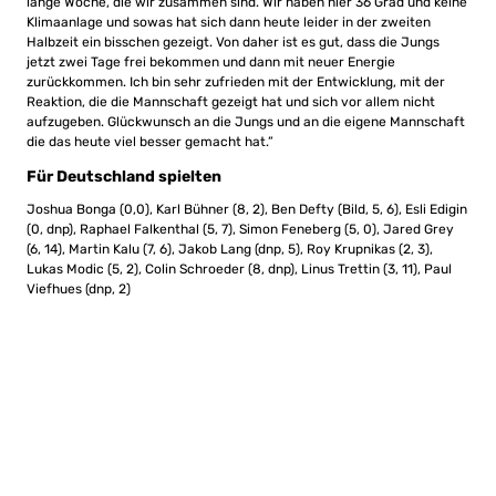
lange Woche, die wir zusammen sind. Wir haben hier 36 Grad und keine
Klimaanlage und sowas hat sich dann heute leider in der zweiten
Halbzeit ein bisschen gezeigt. Von daher ist es gut, dass die Jungs
jetzt zwei Tage frei bekommen und dann mit neuer Energie
zurückkommen. Ich bin sehr zufrieden mit der Entwicklung, mit der
Reaktion, die die Mannschaft gezeigt hat und sich vor allem nicht
aufzugeben. Glückwunsch an die Jungs und an die eigene Mannschaft
die das heute viel besser gemacht hat.”
Für Deutschland spielten
Joshua Bonga (0,0), Karl Bühner (8, 2), Ben Defty (Bild, 5, 6), Esli Edigin
(0, dnp), Raphael Falkenthal (5, 7), Simon Feneberg (5, 0), Jared Grey
(6, 14), Martin Kalu (7, 6), Jakob Lang (dnp, 5), Roy Krupnikas (2, 3),
Lukas Modic (5, 2), Colin Schroeder (8, dnp), Linus Trettin (3, 11), Paul
Viefhues (dnp, 2)