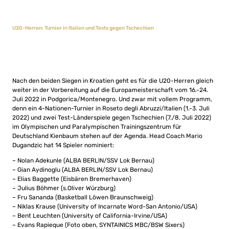
U20-Herren: Turnier in Italien und Tests gegen Tschechien
Nach den beiden Siegen in Kroatien geht es für die U20-Herren gleich
weiter in der Vorbereitung auf die Europameisterschaft vom 16.-24.
Juli 2022 in Podgorica/Montenegro. Und zwar mit vollem Programm,
denn ein 4-Nationen-Turnier in Roseto degli Abruzzi/Italien (1.-3. Juli
2022) und zwei Test-Länderspiele gegen Tschechien (7./8. Juli 2022)
im Olympischen und Paralympischen Trainingszentrum für
Deutschland Kienbaum stehen auf der Agenda. Head Coach Mario
Dugandzic hat 14 Spieler nominiert:
– Nolan Adekunle (ALBA BERLIN/SSV Lok Bernau)
– Gian Aydinoglu (ALBA BERLIN/SSV Lok Bernau)
– Elias Baggette (Eisbären Bremerhaven)
– Julius Böhmer (s.Oliver Würzburg)
– Fru Sananda (Basketball Löwen Braunschweig)
– Niklas Krause (University of Incarnate Word-San Antonio/USA)
– Bent Leuchten (University of California-Irvine/USA)
– Evans Rapieque (Foto oben, SYNTAINICS MBC/BSW Sixers)