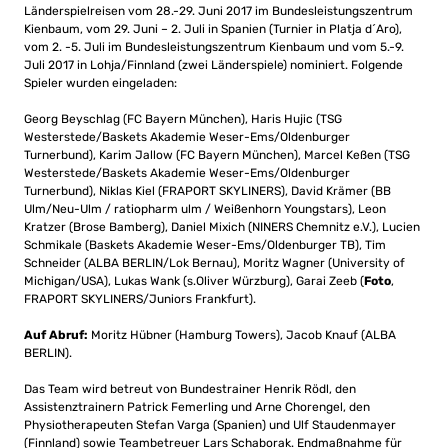
Länderspielreisen vom 28.-29. Juni 2017 im Bundesleistungszentrum
Kienbaum, vom 29. Juni – 2. Juli in Spanien (Turnier in Platja d´Aro),
vom 2. -5. Juli im Bundesleistungszentrum Kienbaum und vom 5.-9.
Juli 2017 in Lohja/Finnland (zwei Länderspiele) nominiert. Folgende
Spieler wurden eingeladen:
Georg Beyschlag (FC Bayern München), Haris Hujic (TSG
Westerstede/Baskets Akademie Weser-Ems/Oldenburger
Turnerbund), Karim Jallow (FC Bayern München), Marcel Keßen (TSG
Westerstede/Baskets Akademie Weser-Ems/Oldenburger
Turnerbund), Niklas Kiel (FRAPORT SKYLINERS), David Krämer (BB
Ulm/Neu-Ulm / ratiopharm ulm / Weißenhorn Youngstars), Leon
Kratzer (Brose Bamberg), Daniel Mixich (NINERS Chemnitz e.V.), Lucien
Schmikale (Baskets Akademie Weser-Ems/Oldenburger TB), Tim
Schneider (ALBA BERLIN/Lok Bernau), Moritz Wagner (University of
Michigan/USA), Lukas Wank (s.Oliver Würzburg), Garai Zeeb (
Foto
,
FRAPORT SKYLINERS/Juniors Frankfurt).
Auf Abruf:
Moritz Hübner (Hamburg Towers), Jacob Knauf (ALBA
BERLIN).
Das Team wird betreut von Bundestrainer Henrik Rödl, den
Assistenztrainern Patrick Femerling und Arne Chorengel, den
Physiotherapeuten Stefan Varga (Spanien) und Ulf Staudenmayer
(Finnland) sowie Teambetreuer Lars Schaborak. Endmaßnahme für