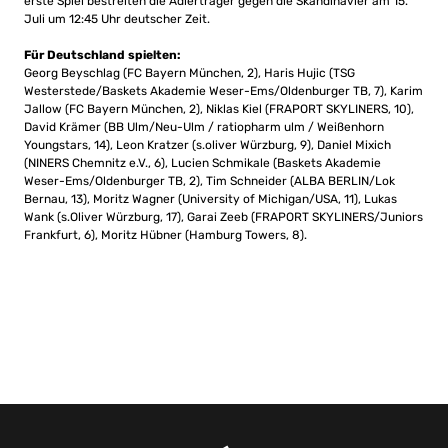
erste Spiel bestreiten die Adlerträger gegen die Skandinavier am 15.
Juli um 12:45 Uhr deutscher Zeit.
Für Deutschland spielten:
Georg Beyschlag (FC Bayern München, 2), Haris Hujic (TSG
Westerstede/Baskets Akademie Weser-Ems/Oldenburger TB, 7), Karim
Jallow (FC Bayern München, 2), Niklas Kiel (FRAPORT SKYLINERS, 10),
David Krämer (BB Ulm/Neu-Ulm / ratiopharm ulm / Weißenhorn
Youngstars, 14), Leon Kratzer (s.oliver Würzburg, 9), Daniel Mixich
(NINERS Chemnitz e.V., 6), Lucien Schmikale (Baskets Akademie
Weser-Ems/Oldenburger TB, 2), Tim Schneider (ALBA BERLIN/Lok
Bernau, 13), Moritz Wagner (University of Michigan/USA, 11), Lukas
Wank (s.Oliver Würzburg, 17), Garai Zeeb (FRAPORT SKYLINERS/Juniors
Frankfurt, 6), Moritz Hübner (Hamburg Towers, 8).