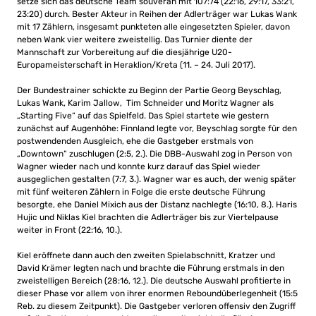
setze sich das deutsche Team souverän mit 107:74 (22:16, 29:17, 33:21,
23:20) durch. Bester Akteur in Reihen der Adlerträger war Lukas Wank
mit 17 Zählern, insgesamt punkteten alle eingesetzten Spieler, davon
neben Wank vier weitere zweistellig. Das Turnier diente der
Mannschaft zur Vorbereitung auf die diesjährige U20-
Europameisterschaft in Heraklion/Kreta (11. – 24. Juli 2017).
Der Bundestrainer schickte zu Beginn der Partie Georg Beyschlag,
Lukas Wank, Karim Jallow, Tim Schneider und Moritz Wagner als
„Starting Five“ auf das Spielfeld. Das Spiel startete wie gestern
zunächst auf Augenhöhe: Finnland legte vor, Beyschlag sorgte für den
postwendenden Ausgleich, ehe die Gastgeber erstmals von
„Downtown“ zuschlugen (2:5, 2.). Die DBB-Auswahl zog in Person von
Wagner wieder nach und konnte kurz darauf das Spiel wieder
ausgeglichen gestalten (7:7, 3.). Wagner war es auch, der wenig später
mit fünf weiteren Zählern in Folge die erste deutsche Führung
besorgte, ehe Daniel Mixich aus der Distanz nachlegte (16:10, 8.). Haris
Hujic und Niklas Kiel brachten die Adlerträger bis zur Viertelpause
weiter in Front (22:16, 10.).
Kiel eröffnete dann auch den zweiten Spielabschnitt, Kratzer und
David Krämer legten nach und brachte die Führung erstmals in den
zweistelligen Bereich (28:16, 12.). Die deutsche Auswahl profitierte in
dieser Phase vor allem von ihrer enormen Reboundüberlegenheit (15:5
Reb. zu diesem Zeitpunkt). Die Gastgeber verloren offensiv den Zugriff