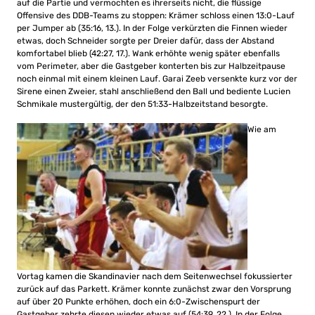
auf die Partie und vermochten es ihrerseits nicht, die flüssige
Offensive des DDB-Teams zu stoppen: Krämer schloss einen 13:0-Lauf
per Jumper ab (35:16, 13.). In der Folge verkürzten die Finnen wieder
etwas, doch Schneider sorgte per Dreier dafür, dass der Abstand
komfortabel blieb (42:27, 17.). Wank erhöhte wenig später ebenfalls
vom Perimeter, aber die Gastgeber konterten bis zur Halbzeitpause
noch einmal mit einem kleinen Lauf. Garai Zeeb versenkte kurz vor der
Sirene einen Zweier, stahl anschließend den Ball und bediente Lucien
Schmikale mustergültig, der den 51:33-Halbzeitstand besorgte.
Wie am
Vortag kamen die Skandinavier nach dem Seitenwechsel fokussierter
zurück auf das Parkett. Krämer konnte zunächst zwar den Vorsprung
auf über 20 Punkte erhöhen, doch ein 6:0-Zwischenspurt der
Gastgeber zehrte diesen wieder etwas auf (54:39, 22.). In der Folge