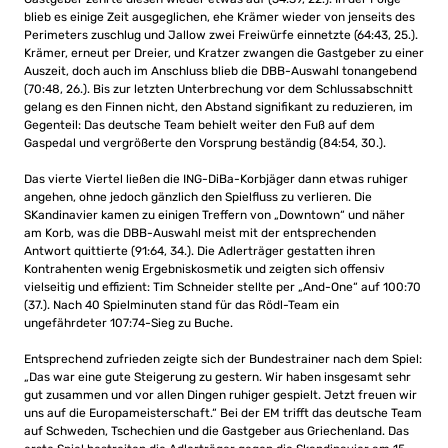
blieb es einige Zeit ausgeglichen, ehe Krämer wieder von jenseits des
Perimeters zuschlug und Jallow zwei Freiwürfe einnetzte (64:43, 25.).
Krämer, erneut per Dreier, und Kratzer zwangen die Gastgeber zu einer
Auszeit, doch auch im Anschluss blieb die DBB-Auswahl tonangebend
(70:48, 26.). Bis zur letzten Unterbrechung vor dem Schlussabschnitt
gelang es den Finnen nicht, den Abstand signifikant zu reduzieren, im
Gegenteil: Das deutsche Team behielt weiter den Fuß auf dem
Gaspedal und vergrößerte den Vorsprung beständig (84:54, 30.).
Das vierte Viertel ließen die ING-DiBa-Korbjäger dann etwas ruhiger
angehen, ohne jedoch gänzlich den Spielfluss zu verlieren. Die
SKandinavier kamen zu einigen Treffern von „Downtown“ und näher
am Korb, was die DBB-Auswahl meist mit der entsprechenden
Antwort quittierte (91:64, 34.). Die Adlerträger gestatten ihren
Kontrahenten wenig Ergebniskosmetik und zeigten sich offensiv
vielseitig und effizient: Tim Schneider stellte per „And-One“ auf 100:70
(37.). Nach 40 Spielminuten stand für das Rödl-Team ein
ungefährdeter 107:74-Sieg zu Buche.
Entsprechend zufrieden zeigte sich der Bundestrainer nach dem Spiel:
„Das war eine gute Steigerung zu gestern. Wir haben insgesamt sehr
gut zusammen und vor allen Dingen ruhiger gespielt. Jetzt freuen wir
uns auf die Europameisterschaft.“ Bei der EM trifft das deutsche Team
auf Schweden, Tschechien und die Gastgeber aus Griechenland. Das