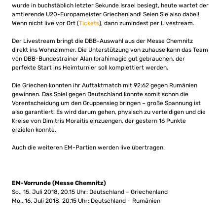
wurde in buchstäblich letzter Sekunde Israel besiegt, heute wartet der
amtierende U20-Europameister Griechenland! Seien Sie also dabei!
Wenn nicht live vor Ort (
Tickets
), dann zumindest per Livestream.
Der Livestream bringt die DBB-Auswahl aus der Messe Chemnitz
direkt ins Wohnzimmer. Die Unterstützung von zuhause kann das Team
von DBB-Bundestrainer Alan Ibrahimagic gut gebrauchen, der
perfekte Start ins Heimturnier soll komplettiert werden.
Die Griechen konnten ihr Auftaktmatch mit 92:62 gegen Rumänien
gewinnen. Das Spiel gegen Deutschland könnte somit schon die
Vorentscheidung um den Gruppensieg bringen – große Spannung ist
also garantiert! Es wird darum gehen, physisch zu verteidigen und die
Kreise von Dimitris Moraitis einzuengen, der gestern 16 Punkte
erzielen konnte.
Auch die weiteren EM-Partien werden live übertragen.
EM-Vorrunde (Messe Chemnitz)
So., 15. Juli 2018, 20.15 Uhr: Deutschland – Griechenland
Mo., 16. Juli 2018, 20.15 Uhr: Deutschland – Rumänien