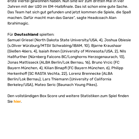
erste Viertel gewonnen haben. Nun sind wir zum dritten Mal in vier
Jahren mit der U20 im EM-Halbfinale. Das ist schon eine gute Sache.
Das Team hat sich gut gefunden und jetzt kommen die Spiele, die Spaß
machen. Dafür macht man das Ganze“, sagte Headcoach Alan
Ibrahimagic.
Für
Deutschland
spielten:
Samuel Griesel (North Dakota State University/USA, 4), Joshua Obiesie
(s.Oliver Würzburg/MTSV Schwabing/IBAM, 10), Bjarne Kraushaar
(Gießen 46ers, 4), Isaiah Ihnen (University of Minnesota/USA, 2), Nils
Haßfurther (Nürnberg Falcons BC/Longhorns Herzogenaurach, 13),
Jonas Mattisseck (ALBA Berlin/Lok Bernau, 16), Bruno Vrcic (FC
Bayern München, 4), Kilian Binapfl (FC Bayern München, 6), Philipp
Herkenhoff (SC RASTA Vechta, 22), Lorenz Brennecke (ALBA
Berlin/Lok Bernau), Lars Thiemann (University of California
Berkeley/USA), Mateo Seric (Baunach Young Pikes).
Den vollständigen Box Score und weitere Statistiken zum Spiel finden
Sie
hier
.