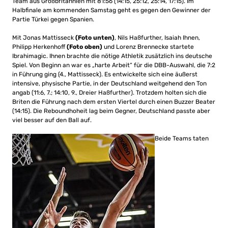
Team aus Großbritannien mit 81:56 (14:15, 25:12, 25:14, 17:15). Im
Halbfinale am kommenden Samstag geht es gegen den Gewinner der
Partie Türkei gegen Spanien.
Mit Jonas Mattisseck
(Foto unten)
, Nils Haßfurther, Isaiah Ihnen,
Philipp Herkenhoff
(Foto oben)
und Lorenz Brennecke startete
Ibrahimagic. Ihnen brachte die nötige Athletik zusätzlich ins deutsche
Spiel. Von Beginn an war es „harte Arbeit“ für die DBB-Auswahl, die 7:2
in Führung ging (4., Mattisseck). Es entwickelte sich eine äußerst
intensive, physische Partie, in der Deutschland weitgehend den Ton
angab (11:6, 7.; 14:10, 9., Dreier Haßfurther). Trotzdem holten sich die
Briten die Führung nach dem ersten Viertel durch einen Buzzer Beater
(14:15). Die Reboundhoheit lag beim Gegner, Deutschland passte aber
viel besser auf den Ball auf.
Beide Teams taten