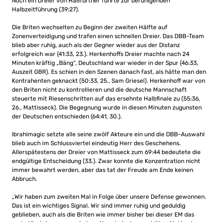
Noch ein Dreier von Haßfurther führte zur beruhigenden
Halbzeitführung (39:27).
Die Briten wechselten zu Beginn der zweiten Hälfte auf
Zonenverteidigung und trafen einen schnellen Dreier. Das DBB-Team
blieb aber ruhig, auch als der Gegner wieder aus der Distanz
erfolgreich war (41:33, 23.). Herkenhoffs Dreier machte nach 24
Minuten kräftig „Bäng“, Deutschland war wieder in der Spur (46:33,
Auszeit GBR). Es schien in den Szenen danach fast, als hätte man den
Kontrahenten geknackt (50:33, 25., Sam Griesel). Herkenhoff war von
den Briten nicht zu kontrollieren und die deutsche Mannschaft
steuerte mit Riesenschritten auf das ersehnte Halbfinale zu (55:36,
26., Mattisseck). Die Begegnung wurde in diesen Minuten zugunsten
der Deutschen entschieden (64:41, 30.).
Ibrahimagic setzte alle seine zwölf Akteure ein und die DBB-Auswahl
blieb auch im Schlussviertel eindeutig Herr des Geschehens.
Allerspätestens der Dreier von Mattisseck zum 69:44 bedeutete die
endgültige Entscheidung (33.). Zwar konnte die Konzentration nicht
immer bewahrt werden, aber das tat der Freude am Ende keinen
Abbruch.
„Wir haben zum zweiten Mal in Folge über unsere Defense gewonnen.
Das ist ein wichtiges Signal. Wir sind immer ruhig und geduldig
geblieben, auch als die Briten wie immer bisher bei dieser EM das