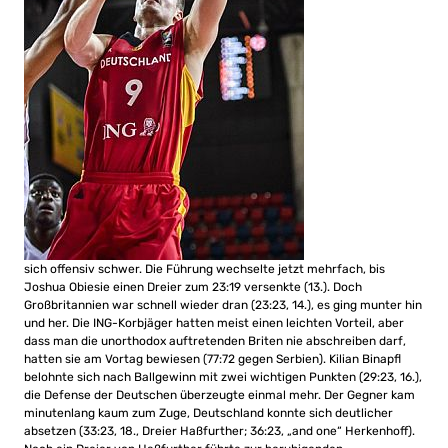
sich offensiv schwer. Die Führung wechselte jetzt mehrfach, bis
Joshua Obiesie einen Dreier zum 23:19 versenkte (13.). Doch
Großbritannien war schnell wieder dran (23:23, 14.), es ging munter hin
und her. Die ING-Korbjäger hatten meist einen leichten Vorteil, aber
dass man die unorthodox auftretenden Briten nie abschreiben darf,
hatten sie am Vortag bewiesen (77:72 gegen Serbien). Kilian Binapfl
belohnte sich nach Ballgewinn mit zwei wichtigen Punkten (29:23, 16.),
die Defense der Deutschen überzeugte einmal mehr. Der Gegner kam
minutenlang kaum zum Zuge, Deutschland konnte sich deutlicher
absetzen (33:23, 18., Dreier Haßfurther; 36:23, „and one“ Herkenhoff).