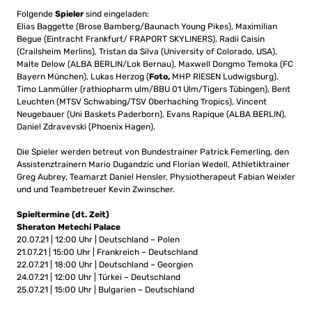
Folgende
Spieler
sind eingeladen:
Elias Baggette (Brose Bamberg/Baunach Young Pikes), Maximilian
Begue (Eintracht Frankfurt/ FRAPORT SKYLINERS), Radii Caisin
(Crailsheim Merlins), Tristan da Silva (University of Colorado, USA),
Malte Delow (ALBA BERLIN/Lok Bernau), Maxwell Dongmo Temoka (FC
Bayern München), Lukas Herzog (
Foto,
MHP RIESEN Ludwigsburg),
Timo Lanmüller (rathiopharm ulm/BBU 01 Ulm/Tigers Tübingen), Bent
Leuchten (MTSV Schwabing/TSV Oberhaching Tropics), Vincent
Neugebauer (Uni Baskets Paderborn), Evans Rapique (ALBA BERLIN),
Daniel Zdravevski (Phoenix Hagen).
Die Spieler werden betreut von Bundestrainer Patrick Femerling, den
Assistenztrainern Mario Dugandzic und Florian Wedell, Athletiktrainer
Greg Aubrey, Teamarzt Daniel Hensler, Physiotherapeut Fabian Weixler
und und Teambetreuer Kevin Zwinscher.
Spieltermine (dt. Zeit)
Sheraton Metechi Palace
20.07.21 | 12:00 Uhr | Deutschland – Polen
21.07.21 | 15:00 Uhr | Frankreich – Deutschland
22.07.21 | 18:00 Uhr | Deutschland – Georgien
24.07.21 | 12:00 Uhr | Türkei – Deutschland
25.07.21 | 15:00 Uhr | Bulgarien – Deutschland