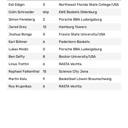
Esli Edigin
0
Northwest Florida State College/USA
Colin Schroeder
dnp
EWE Baskets Oldenburg
Simon Feneberg
2
Porsche BBA Ludwigsburg
Jared Grey
12
Hamburg Towers
Joshua Bonga
0
Fresno State University/USA
Karl Bühner
6
Paderborn Baskets
Lukas Modic
0
Porsche BBA Ludwigsburg
Ben Defty
8
Boston University/USA
Linus Trettin
6
RASTA Vechta
Raphael Falkenthal
15
Science City Jena
Martin Kalu
9
Basketball Löwen Braunschweig
Roy Krupnikas
6
RASTA Vechta