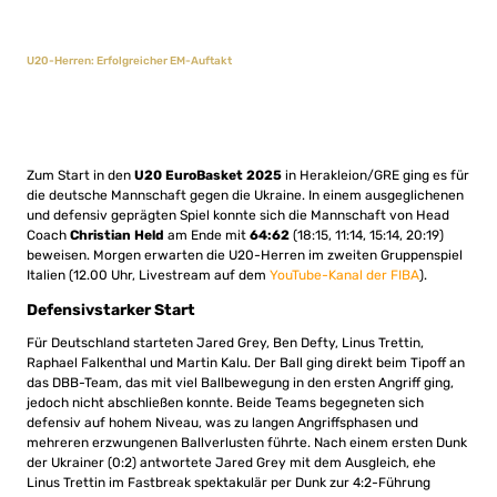
U20-Herren: Erfolgreicher EM-Auftakt
Zum Start in den
U20 EuroBasket 2025
in Herakleion/GRE ging es für
die deutsche Mannschaft gegen die Ukraine. In einem ausgeglichenen
und defensiv geprägten Spiel konnte sich die Mannschaft von Head
Coach
Christian
Held
am Ende mit
64:62
(18:15, 11:14, 15:14, 20:19)
beweisen. Morgen erwarten die U20-Herren im zweiten Gruppenspiel
Italien (12.00 Uhr, Livestream auf dem
YouTube-Kanal der FIBA
).
Defensivstarker Start
Für Deutschland starteten Jared Grey, Ben Defty, Linus Trettin,
Raphael Falkenthal und Martin Kalu. Der Ball ging direkt beim Tipoff an
das DBB-Team, das mit viel Ballbewegung in den ersten Angriff ging,
jedoch nicht abschließen konnte. Beide Teams begegneten sich
defensiv auf hohem Niveau, was zu langen Angriffsphasen und
mehreren erzwungenen Ballverlusten führte. Nach einem ersten Dunk
der Ukrainer (0:2) antwortete Jared Grey mit dem Ausgleich, ehe
Linus Trettin im Fastbreak spektakulär per Dunk zur 4:2-Führung