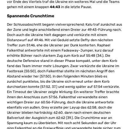
vor Ende des Viertels traf die Ukraine ein weiteres Mal und die Teams
gehen mit einem knappen
44:43
in die letzte Pause.
Spannende Crunchtime
Der Schlussabschnitt begann vielversprechend: Kalu traf zunächst aus
der Zone und legte anschließend einen Dreier zur 49:43-Führung nach.
Doch auch die Ukraine hielt dagegen und verkürzte mit einem
Distanzwurf auf 49:46. Mit viel Geduld setzte Defty den nächsten
Treffer zum 51:46, ehe die Ukrainer per Dunk konterten. Raphael
Falkenthal antwortete mit einem Fadeaway-Jumper, kurz darauf
erhöhte Bühner nach starkem Zug zum Korb auf 55:48 (34.). Die
deutsche Defensive stand in dieser Phase kompakt, unter dem Korb
fand das Team immer mehr Lösungen. Zwar verkürzte die Ukraine im
Fastbreak (55:50), doch Falkenthal stellte im nächsten Angriff den
Abstand wieder her (57:50). In den folgenden Minuten blieb es
zunächst punktelos, bis die Ukraine sich erneut unter dem Korb
durchsetzen konnte (57:52, 37.) und wenig später auf 57:54 verkürzte.
Ein Timeout der Ukrainer zeigte Wirkung: Ein weiterer Treffer brachte
ihnen den Anschluss zum 57:56. Falkenthal verwandelte einen
wichtigen Dreier zur 60:56-Führung, doch die Ukraine antwortete
ebenfalls von außen. Grey erzielte per Layup das 62:58, doch die
Ukrainer blieben hartnäckig: 62:60, dann nach einem deutschen
Ballverlust der Ausgleich zum 62:62 (39.). Die Crunchtime war an
Spannung kaum zu überbieten. Mit noch acht Sekunden auf der Uhr
ging Falkenthal an die Freiwurflinie und verwandelte beide sicher zum