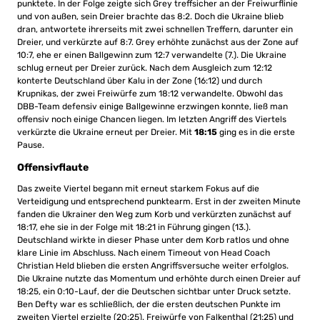
punktete. In der Folge zeigte sich Grey treffsicher an der Freiwurflinie
und von außen, sein Dreier brachte das 8:2. Doch die Ukraine blieb
dran, antwortete ihrerseits mit zwei schnellen Treffern, darunter ein
Dreier, und verkürzte auf 8:7. Grey erhöhte zunächst aus der Zone auf
10:7, ehe er einen Ballgewinn zum 12:7 verwandelte (7.). Die Ukraine
schlug erneut per Dreier zurück. Nach dem Ausgleich zum 12:12
konterte Deutschland über Kalu in der Zone (16:12) und durch
Krupnikas, der zwei Freiwürfe zum 18:12 verwandelte. Obwohl das
DBB-Team defensiv einige Ballgewinne erzwingen konnte, ließ man
offensiv noch einige Chancen liegen. Im letzten Angriff des Viertels
verkürzte die Ukraine erneut per Dreier. Mit
18:15
ging es in die erste
Pause.
Offensivflaute
Das zweite Viertel begann mit erneut starkem Fokus auf die
Verteidigung und entsprechend punktearm. Erst in der zweiten Minute
fanden die Ukrainer den Weg zum Korb und verkürzten zunächst auf
18:17, ehe sie in der Folge mit 18:21 in Führung gingen (13.).
Deutschland wirkte in dieser Phase unter dem Korb ratlos und ohne
klare Linie im Abschluss. Nach einem Timeout von Head Coach
Christian Held blieben die ersten Angriffsversuche weiter erfolglos.
Die Ukraine nutzte das Momentum und erhöhte durch einen Dreier auf
18:25, ein 0:10-Lauf, der die Deutschen sichtbar unter Druck setzte.
Ben Defty war es schließlich, der die ersten deutschen Punkte im
zweiten Viertel erzielte (20:25). Freiwürfe von Falkenthal (21:25) und