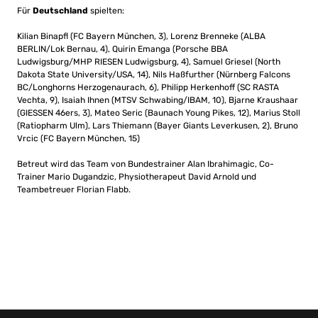
Für
Deutschland
spielten:
Kilian Binapfl (FC Bayern München, 3), Lorenz Brenneke (ALBA
BERLIN/Lok Bernau, 4), Quirin Emanga (Porsche BBA
Ludwigsburg/MHP RIESEN Ludwigsburg, 4), Samuel Griesel (North
Dakota State University/USA, 14), Nils Haßfurther (Nürnberg Falcons
BC/Longhorns Herzogenaurach, 6), Philipp Herkenhoff (SC RASTA
Vechta, 9), Isaiah Ihnen (MTSV Schwabing/IBAM, 10), Bjarne Kraushaar
(GIESSEN 46ers, 3), Mateo Seric (Baunach Young Pikes, 12), Marius Stoll
(Ratiopharm Ulm), Lars Thiemann (Bayer Giants Leverkusen, 2), Bruno
Vrcic (FC Bayern München, 15)
Betreut wird das Team von Bundestrainer Alan Ibrahimagic, Co-
Trainer Mario Dugandzic, Physiotherapeut David Arnold und
Teambetreuer Florian Flabb.