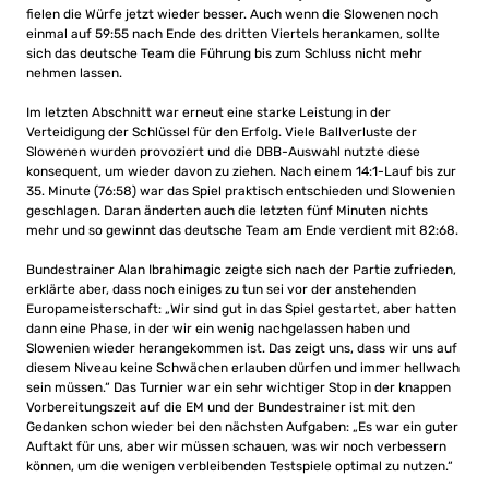
fielen die Würfe jetzt wieder besser. Auch wenn die Slowenen noch
einmal auf 59:55 nach Ende des dritten Viertels herankamen, sollte
sich das deutsche Team die Führung bis zum Schluss nicht mehr
nehmen lassen.
Im letzten Abschnitt war erneut eine starke Leistung in der
Verteidigung der Schlüssel für den Erfolg. Viele Ballverluste der
Slowenen wurden provoziert und die DBB-Auswahl nutzte diese
konsequent, um wieder davon zu ziehen. Nach einem 14:1-Lauf bis zur
35. Minute (76:58) war das Spiel praktisch entschieden und Slowenien
geschlagen. Daran änderten auch die letzten fünf Minuten nichts
mehr und so gewinnt das deutsche Team am Ende verdient mit 82:68.
Bundestrainer Alan Ibrahimagic zeigte sich nach der Partie zufrieden,
erklärte aber, dass noch einiges zu tun sei vor der anstehenden
Europameisterschaft: „Wir sind gut in das Spiel gestartet, aber hatten
dann eine Phase, in der wir ein wenig nachgelassen haben und
Slowenien wieder herangekommen ist. Das zeigt uns, dass wir uns auf
diesem Niveau keine Schwächen erlauben dürfen und immer hellwach
sein müssen.“ Das Turnier war ein sehr wichtiger Stop in der knappen
Vorbereitungszeit auf die EM und der Bundestrainer ist mit den
Gedanken schon wieder bei den nächsten Aufgaben: „Es war ein guter
Auftakt für uns, aber wir müssen schauen, was wir noch verbessern
können, um die wenigen verbleibenden Testspiele optimal zu nutzen.“