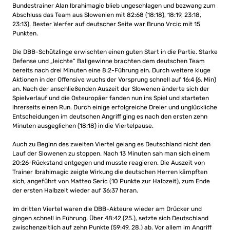
Bundestrainer Alan Ibrahimagic blieb ungeschlagen und bezwang zum
Abschluss das Team aus Slowenien mit 82:68 (18:18), 18:19, 23:18,
23:13). Bester Werfer auf deutscher Seite war Bruno Vrcic mit 15
Punkten.
Die DBB-Schützlinge erwischten einen guten Start in die Partie. Starke
Defense und „leichte“ Ballgewinne brachten dem deutschen Team
bereits nach drei Minuten eine 8:2-Führung ein. Durch weitere kluge
Aktionen in der Offensive wuchs der Vorsprung schnell auf 16:4 (6. Min)
an. Nach der anschließenden Auszeit der Slowenen änderte sich der
Spielverlauf und die Osteuropäer fanden nun ins Spiel und starteten
ihrerseits einen Run. Durch einige erfolgreiche Dreier und unglückliche
Entscheidungen im deutschen Angriff ging es nach den ersten zehn
Minuten ausgeglichen (18:18) in die Viertelpause.
Auch zu Beginn des zweiten Viertel gelang es Deutschland nicht den
Lauf der Slowenen zu stoppen. Nach 13 Minuten sah man sich einem
20:26-Rückstand entgegen und musste reagieren. Die Auszeit von
Trainer Ibrahimagic zeigte Wirkung die deutschen Herren kämpften
sich, angeführt von Matteo Seric (10 Punkte zur Halbzeit), zum Ende
der ersten Halbzeit wieder auf 36:37 heran.
Im dritten Viertel waren die DBB-Akteure wieder am Drücker und
gingen schnell in Führung. Über 48:42 (25.), setzte sich Deutschland
zwischenzeitlich auf zehn Punkte (59:49, 28.) ab. Vor allem im Angriff