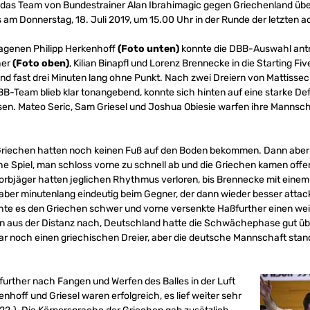
 das Team von Bundestrainer Alan Ibrahimagic gegen Griechenland über
es am Donnerstag, 18. Juli 2019, um 15.00 Uhr in der Runde der letzten 
lagenen Philipp Herkenhoff
(Foto unten)
konnte die DBB-Auswahl antre
her
(Foto oben)
, Kilian Binapfl und Lorenz Brennecke in die Starting F
and fast drei Minuten lang ohne Punkt. Nach zwei Dreiern von Mattisse
DBB-Team blieb klar tonangebend, konnte sich hinten auf eine starke D
sen. Mateo Seric, Sam Griesel und Joshua Obiesie warfen ihre Mannscha
n Griechen hatten noch keinen Fuß auf den Boden bekommen. Dann aber 
he Spiel, man schloss vorne zu schnell ab und die Griechen kamen offe
G-Korbjäger hatten jeglichen Rhythmus verloren, bis Brennecke mit eine
aber minutenlang eindeutig beim Gegner, der dann wieder besser atta
te es den Griechen schwer und vorne versenkte Haßfurther einen weite
n aus der Distanz nach, Deutschland hatte die Schwächephase gut übe
ar noch einen griechischen Dreier, aber die deutsche Mannschaft stan
further nach Fangen und Werfen des Balles in der Luft
enhoff und Griesel waren erfolgreich, es lief weiter sehr