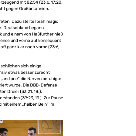
zeugend mit 82:54 (23:6, 17:20,
acht gegen Großbritannien.
ten. Dazu stellte Ibrahimagic
ive. Deutschland begann
ck und einem von Haßfurther hieß
efense und vorne auf konsequent
ft ganz klar nach vorne (23:6,
schlichen sich einige
nsiv etwas besser zurecht
m „and one“ die Nerven beruhigte
ckiert wurde. Die DBB-Defense
n Dreier (33:21, 18.).
rstanden (39:23, 19.). Zur Pause
d mit einem „halben Bein“ im