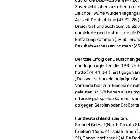
gut für die DBB-Auswahl (47:28, 
Zuversicht, aber zu sicher fühle
„leichte“ Würfe wurden liegengel
Auszeit Deutschland (47:32, 25.)
Dreier traf und auch zum 55:32 
dominierte und kontrollierte die 
Entfaltung kommen (59:35, Bruno V
Resultatsverbesserung mehr (63
Der tolle Erfolg der Deutschen ge
überlegen agierten die DBB-Kor
hatte (74:44, 34.). Erst gegen E
„Das war schon ein holpriger Som
Vorrunde hier zum Einspielen nutz
gelaufen ist. Wir haben alles u
offensiv gut spielen können, war 
ob gegen Serbien oder Großbritan
Für
Deutschland
spielten:
Samuel Griesel (North Dakota St
(Gießen 46ers, 4), Isaiah Ihnen
21), Jonas Mattisseck (ALBA Berl