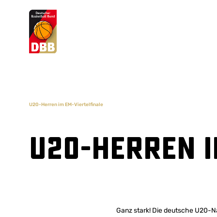
Suchvorschläge
Lorem Ipsum
Dolor Sit
Amet Valputo
U20-Herren im EM-Viertelfinale
U20-Herren i
Ganz stark! Die deutsche U20-Nat