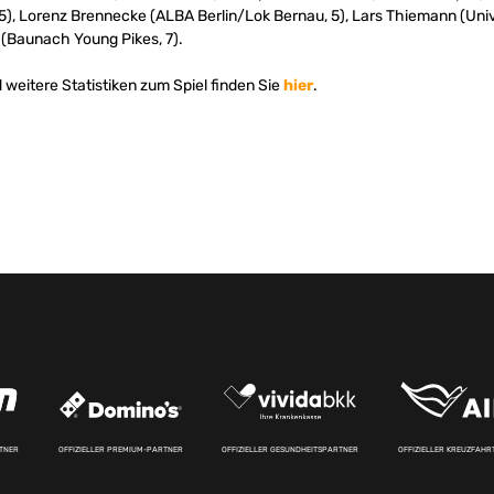
), Lorenz Brennecke (ALBA Berlin/Lok Bernau, 5), Lars Thiemann (Unive
 (Baunach Young Pikes, 7).
weitere Statistiken zum Spiel finden Sie
hier
.
RTNER
OFFIZIELLER PREMIUM-PARTNER
OFFIZIELLER GESUNDHEITSPARTNER
OFFIZIELLER KREUZFAH