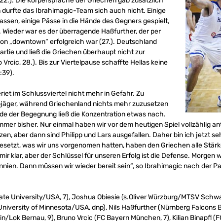
22.). Die Körpersprache der Griechen gab zusätzlich
n durfte das Ibrahimagic-Team sich auch nicht. Einige
assen, einige Pässe in die Hände des Gegners gespielt,
. Wieder war es der überragende Haßfurther, der per
von „downtown“ erfolgreich war (27.). Deutschland
Partie und ließ die Griechen überhaupt nicht zur
rcic, 28.). Bis zur Viertelpause schaffte Hellas keine
:39).
riet im Schlussviertel nicht mehr in Gefahr. Zu
bjäger, während Griechenland nichts mehr zuzusetzen
nde der Begegnung ließ die Konzentration etwas nach.
mer bisher. Nur einmal haben wir vor dem heutigen Spiel vollzählig ant
en, aber dann sind Philipp und Lars ausgefallen. Daher bin ich jetzt se
mgesetzt, was wir uns vorgenomen hatten, haben den Griechen alle St
mir klar, aber der Schlüssel für unseren Erfolg ist die Defense. Morgen 
nien. Dann müssen wir wieder bereit sein“, so Ibrahimagic nach der Pa
ate University/USA, 7), Joshua Obiesie (s.Oliver Würzburg/MTSV Schw
 (University of Minnesota/USA, dnp), Nils Haßfurther (Nürnberg Falco
in/Lok Bernau, 9), Bruno Vrcic (FC Bayern München, 7), Kilian Binapfl (