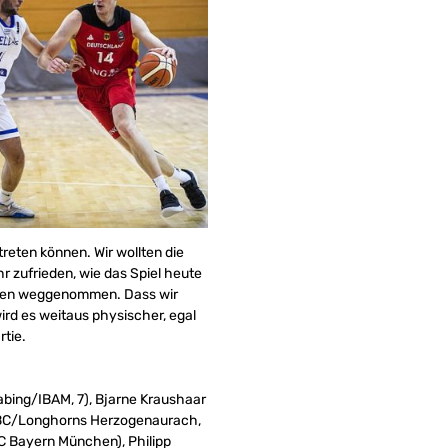
reten können. Wir wollten die
hr zufrieden, wie das Spiel heute
ärken weggenommen. Dass wir
wird es weitaus physischer, egal
rtie.
abing/IBAM, 7), Bjarne Kraushaar
ns BC/Longhorns Herzogenaurach,
FC Bayern München), Philipp