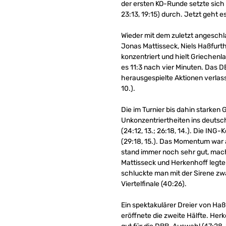
der ersten KO-Runde setzte sich
23:13, 19:15) durch. Jetzt geht 
Wieder mit dem zuletzt angesch
Jonas Mattisseck, Niels Haßfurt
konzentriert und hielt Griechenl
es 11:3 nach vier Minuten. Das 
herausgespielte Aktionen verlas
10.).
Die im Turnier bis dahin starke
Unkonzentriertheiten ins deutsc
(24:12, 13.; 26:18, 14.). Die IN
(29:18, 15.). Das Momentum war 
stand immer noch sehr gut, mach
Mattisseck und Herkenhoff legte
schluckte man mit der Sirene zw
Viertelfinale (40:26).
Ein spektakulärer Dreier von Haß
eröffnete die zweite Hälfte. Herk