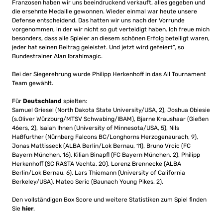
Franzosen haben wir uns beeindruckend verkauft, alles gegeben und
die ersehnte Medaille gewonnen. Wieder einmal war heute unsere
Defense entscheidend. Das hatten wir uns nach der Vorrunde
vorgenommen, in der wir nicht so gut verteidigt haben. Ich freue mich
besonders, dass alle Spieler an diesem schönen Erfolg beteiligt waren,
jeder hat seinen Beitrag geleistet. Und jetzt wird gefeiert“, so
Bundestrainer Alan Ibrahimagic.
Bei der Siegerehrung wurde Philipp Herkenhoff in das All Tournament
Team gewählt.
Für
Deutschland
spielten:
Samuel Griesel (North Dakota State University/USA, 2), Joshua Obiesie
(s.Oliver Würzburg/MTSV Schwabing/IBAM), Bjarne Kraushaar (Gießen
46ers, 2), Isaiah Ihnen (University of Minnesota/USA, 5), Nils
Haßfurther (Nürnberg Falcons BC/Longhorns Herzogenaurach, 9),
Jonas Mattisseck (ALBA Berlin/Lok Bernau, 11), Bruno Vrcic (FC
Bayern München, 16), Kilian Binapfl (FC Bayern München, 2), Philipp
Herkenhoff (SC RASTA Vechta, 20), Lorenz Brennecke (ALBA
Berlin/Lok Bernau, 6), Lars Thiemann (University of California
Berkeley/USA), Mateo Seric (Baunach Young Pikes, 2).
Den vollständigen Box Score und weitere Statistiken zum Spiel finden
Sie
hier
.