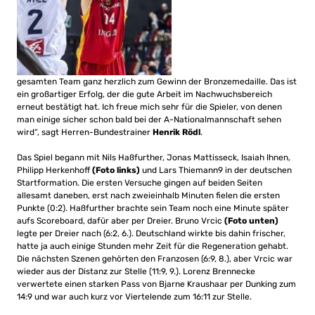
gesamten Team ganz herzlich zum Gewinn der Bronzemedaille. Das ist
ein großartiger Erfolg, der die gute Arbeit im Nachwuchsbereich
erneut bestätigt hat. Ich freue mich sehr für die Spieler, von denen
man einige sicher schon bald bei der A-Nationalmannschaft sehen
wird“, sagt Herren-Bundestrainer
Henrik Rödl
.
Das Spiel begann mit Nils Haßfurther, Jonas Mattisseck, Isaiah Ihnen,
Philipp Herkenhoff
(Foto links)
und Lars Thiemann9 in der deutschen
Startformation. Die ersten Versuche gingen auf beiden Seiten
allesamt daneben, erst nach zweieinhalb Minuten fielen die ersten
Punkte (0:2). Haßfurther brachte sein Team noch eine Minute später
aufs Scoreboard, dafür aber per Dreier. Bruno Vrcic
(Foto unten)
legte per Dreier nach (6:2, 6.). Deutschland wirkte bis dahin frischer,
hatte ja auch einige Stunden mehr Zeit für die Regeneration gehabt.
Die nächsten Szenen gehörten den Franzosen (6:9, 8.), aber Vrcic war
wieder aus der Distanz zur Stelle (11:9, 9.). Lorenz Brennecke
verwertete einen starken Pass von Bjarne Kraushaar per Dunking zum
14:9 und war auch kurz vor Viertelende zum 16:11 zur Stelle.