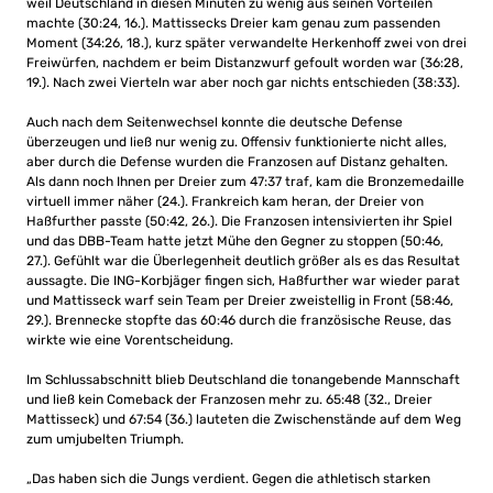
weil Deutschland in diesen Minuten zu wenig aus seinen Vorteilen
machte (30:24, 16.). Mattissecks Dreier kam genau zum passenden
Moment (34:26, 18.), kurz später verwandelte Herkenhoff zwei von drei
Freiwürfen, nachdem er beim Distanzwurf gefoult worden war (36:28,
19.). Nach zwei Vierteln war aber noch gar nichts entschieden (38:33).
Auch nach dem Seitenwechsel konnte die deutsche Defense
überzeugen und ließ nur wenig zu. Offensiv funktionierte nicht alles,
aber durch die Defense wurden die Franzosen auf Distanz gehalten.
Als dann noch Ihnen per Dreier zum 47:37 traf, kam die Bronzemedaille
virtuell immer näher (24.). Frankreich kam heran, der Dreier von
Haßfurther passte (50:42, 26.). Die Franzosen intensivierten ihr Spiel
und das DBB-Team hatte jetzt Mühe den Gegner zu stoppen (50:46,
27.). Gefühlt war die Überlegenheit deutlich größer als es das Resultat
aussagte. Die ING-Korbjäger fingen sich, Haßfurther war wieder parat
und Mattisseck warf sein Team per Dreier zweistellig in Front (58:46,
29.). Brennecke stopfte das 60:46 durch die französische Reuse, das
wirkte wie eine Vorentscheidung.
Im Schlussabschnitt blieb Deutschland die tonangebende Mannschaft
und ließ kein Comeback der Franzosen mehr zu. 65:48 (32., Dreier
Mattisseck) und 67:54 (36.) lauteten die Zwischenstände auf dem Weg
zum umjubelten Triumph.
„Das haben sich die Jungs verdient. Gegen die athletisch starken