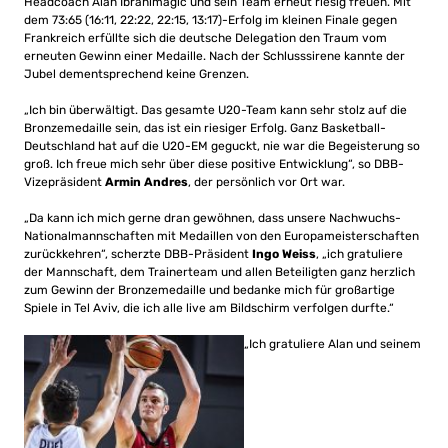
Headcoach Alan Ibrahimagic und sein Team erneut riesig freuen. Mit
dem 73:65 (16:11, 22:22, 22:15, 13:17)-Erfolg im kleinen Finale gegen
Frankreich erfüllte sich die deutsche Delegation den Traum vom
erneuten Gewinn einer Medaille. Nach der Schlusssirene kannte der
Jubel dementsprechend keine Grenzen.
„Ich bin überwältigt. Das gesamte U20-Team kann sehr stolz auf die
Bronzemedaille sein, das ist ein riesiger Erfolg. Ganz Basketball-
Deutschland hat auf die U20-EM geguckt, nie war die Begeisterung so
groß. Ich freue mich sehr über diese positive Entwicklung“, so DBB-
Vizepräsident
Armin Andres
, der persönlich vor Ort war.
„Da kann ich mich gerne dran gewöhnen, dass unsere Nachwuchs-
Nationalmannschaften mit Medaillen von den Europameisterschaften
zurückkehren“, scherzte DBB-Präsident
Ingo Weiss
, „ich gratuliere
der Mannschaft, dem Trainerteam und allen Beteiligten ganz herzlich
zum Gewinn der Bronzemedaille und bedanke mich für großartige
Spiele in Tel Aviv, die ich alle live am Bildschirm verfolgen durfte.“
„Ich gratuliere Alan und seinem