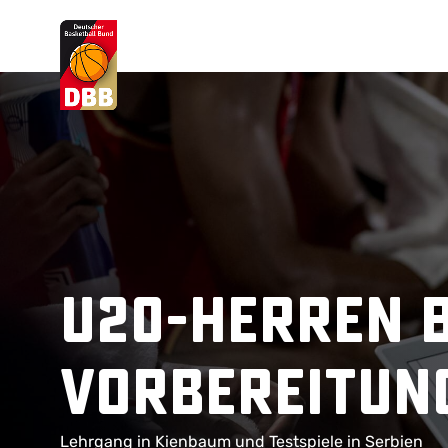
Suchvorschläge
Lorem Ipsum
Dolor Sit
Amet Valputo
U20-Herren 
Vorbereitun
Lehrgang in Kienbaum und Testspiele in Serbien