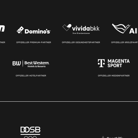
RTNER
OFFIZIELLER PREMIUM-PARTNER
OFFIZIELLER GESUNDHEITSPARTNER
OFFIZIELLER KREUZFAH
OFFIZIELLER HOTELPARTNER
OFFIZIELLER MEDIENPARTNER