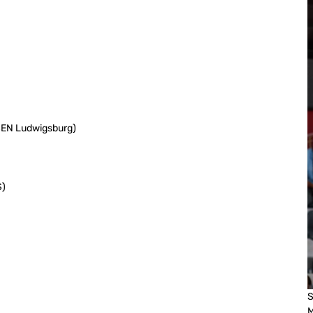
SEN Ludwigsburg)
S)
S
M