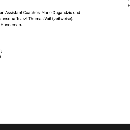
F
 den Assistant Coaches Mario Dugandzic und
annschaftsarzt Thomas Voit (zeitweise),
s Hunneman.
n)
)