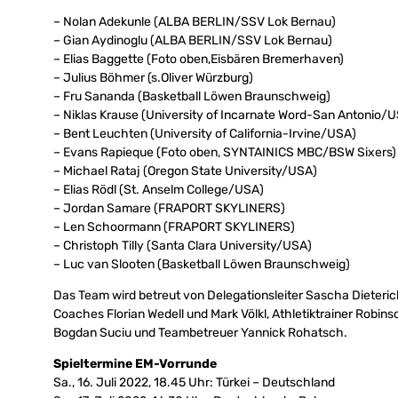
– Nolan Adekunle (ALBA BERLIN/SSV Lok Bernau)
– Gian Aydinoglu (ALBA BERLIN/SSV Lok Bernau)
– Elias Baggette (Foto oben,Eisbären Bremerhaven)
– Julius Böhmer (s.Oliver Würzburg)
– Fru Sananda (Basketball Löwen Braunschweig)
– Niklas Krause (University of Incarnate Word-San Antonio/
– Bent Leuchten (University of California-Irvine/USA)
– Evans Rapieque (Foto oben, SYNTAINICS MBC/BSW Sixers)
– Michael Rataj (Oregon State University/USA)
– Elias Rödl (St. Anselm College/USA)
– Jordan Samare (FRAPORT SKYLINERS)
– Len Schoormann (FRAPORT SKYLINERS)
– Christoph Tilly (Santa Clara University/USA)
– Luc van Slooten (Basketball Löwen Braunschweig)
Das Team wird betreut von Delegationsleiter Sascha Dieteri
Coaches Florian Wedell und Mark Völkl, Athletiktrainer Robin
Bogdan Suciu und Teambetreuer Yannick Rohatsch.
Spieltermine EM-Vorrunde
Sa., 16. Juli 2022, 18.45 Uhr: Türkei – Deutschland