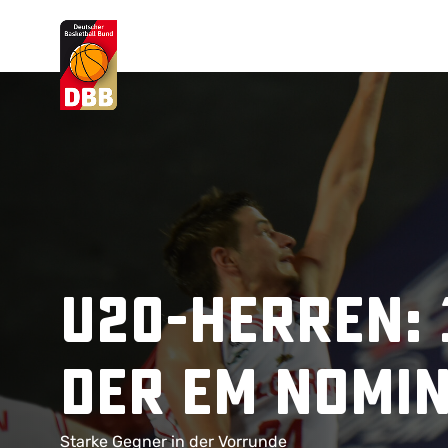
Suchvorschläge
Lorem Ipsum
Dolor Sit
Amet Valputo
U20-Herren: 
der EM nomin
Starke Gegner in der Vorrunde