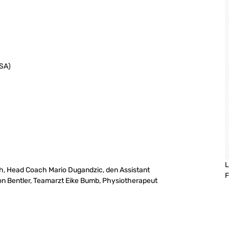
USA)
L
ch, Head Coach Mario Dugandzic, den Assistant
F
son Bentler, Teamarzt Eike Bumb, Physiotherapeut