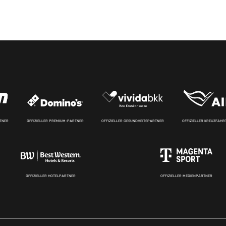
RTNER
OFFIZIELLER PREMIUM-PARTNER
OFFIZIELLER GESUNDHEITSPARTNER
OFFIZIELLER KREUZFAH
OFFIZIELLER HOTELPARTNER
OFFIZIELLER MEDIENPARTNER