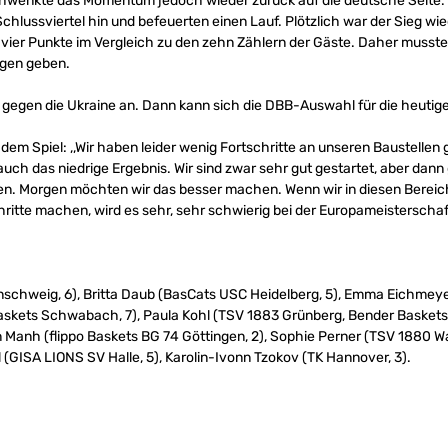
schwenkte das Momentum jedoch wieder zurück auf die deutsche Seite.
chlussviertel hin und befeuerten einen Lauf. Plötzlich war der Sieg wie
 vier Punkte im Vergleich zu den zehn Zählern der Gäste. Daher musst
gen geben.
e gegen die Ukraine an. Dann kann sich die DBB-Auswahl für die heutig
 dem Spiel: ,,Wir haben leider wenig Fortschritte an unseren Baustell
 auch das niedrige Ergebnis. Wir sind zwar sehr gut gestartet, aber dan
den. Morgen möchten wir das besser machen. Wenn wir in diesen Bereich
ritte machen, wird es sehr, sehr schwierig bei der Europameisterschaf
nschweig, 6), Britta Daub (BasCats USC Heidelberg, 5), Emma Eichmeye
askets Schwabach, 7), Paula Kohl (TSV 1883 Grünberg, Bender Baskets 
n Manh (flippo Baskets BG 74 Göttingen, 2), Sophie Perner (TSV 1880 
l (GISA LIONS SV Halle, 5), Karolin-Ivonn Tzokov (TK Hannover, 3).