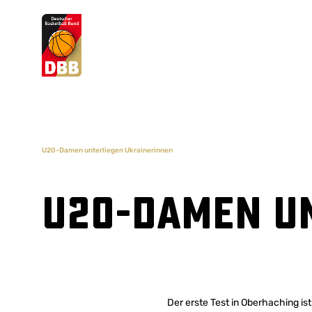
Suchvorschläge
Lorem Ipsum
Dolor Sit
Amet Valputo
U20-Damen unterliegen Ukrainerinnen
U20-Damen u
Der erste Test in Oberhaching i