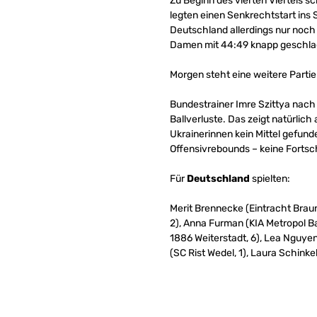
Zu Beginn des vierten Viertels 
legten einen Senkrechtstart ins S
Deutschland allerdings nur noch
Damen mit 44:49 knapp geschla
Morgen steht eine weitere Parti
Bundestrainer Imre Szittya nach
Ballverluste. Das zeigt natürlich
Ukrainerinnen kein Mittel gefun
Offensivrebounds – keine Fortsch
Für
Deutschland
spielten:
Merit Brennecke (Eintracht Brau
2), Anna Furman (KIA Metropol B
1886 Weiterstadt, 6), Lea Nguye
(SC Rist Wedel, 1), Laura Schinke