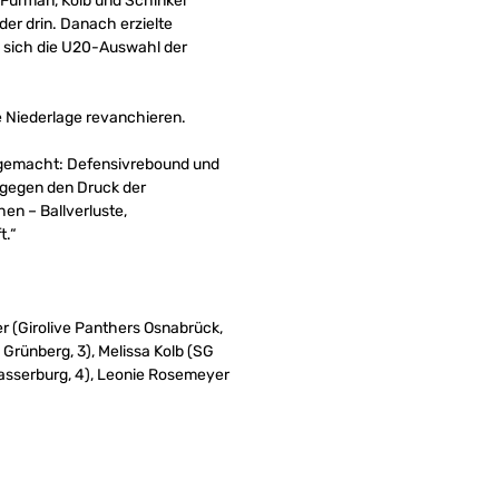
 Furman, Kolb und Schinkel
der drin. Danach erzielte
e sich die U20-Auswahl der
e Niederlage revanchieren.
en gemacht: Defensivrebound und
n gegen den Druck der
en – Ballverluste,
t.“
r (Girolive Panthers Osnabrück,
Grünberg, 3), Melissa Kolb (SG
Wasserburg, 4), Leonie Rosemeyer