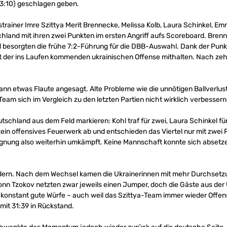
, 13:10) geschlagen geben.
strainer Imre Szittya Merit Brennecke, Melissa Kolb, Laura Schinkel,
schland mit ihren zwei Punkten im ersten Angriff aufs Scoreboard. Bren
d besorgten die frühe 7:2-Führung für die DBB-Auswahl. Dank der Pun
der ins Laufen kommenden ukrainischen Offense mithalten. Nach zehn
dann etwas Flaute angesagt. Alte Probleme wie die unnötigen Ballverlus
eam sich im Vergleich zu den letzten Partien nicht wirklich verbessern
tschland aus dem Feld markieren: Kohl traf für zwei, Laura Schinkel für
kein offensives Feuerwerk ab und entschieden das Viertel nur mit zwei
egnung also weiterhin umkämpft. Keine Mannschaft konnte sich absetz
ändern. Nach dem Wechsel kamen die Ukrainerinnen mit mehr Durchset
n Tzokov netzten zwar jeweils einen Jumper, doch die Gäste aus der U
konstant gute Würfe – auch weil das Szittya-Team immer wieder Offensi
mit 31:39 in Rückstand.