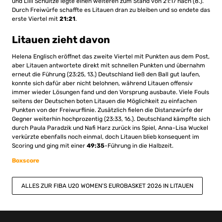
und Lilli Schultze legte einen weiteren zum Stand von 21:17 nach (8.).
Durch Freiwürfe schaffte es Litauen dran zu bleiben und so endete das
erste Viertel mit
21:21
.
Litauen zieht davon
Helena Englisch eröffnet das zweite Viertel mit Punkten aus dem Post,
aber Litauen antwortete direkt mit schnellen Punkten und übernahm
erneut die Führung (23:25, 13.) Deutschland ließ den Ball gut laufen,
konnte sich dafür aber nicht belohnen, während Litauen offensiv
immer wieder Lösungen fand und den Vorsprung ausbaute. Viele Fouls
seitens der Deutschen boten Litauen die Möglichkeit zu einfachen
Punkten von der Freiwurflinie. Zusätzlich fielen die Distanzwürfe der
Gegner weiterhin hochprozentig (23:33, 16.). Deutschland kämpfte sich
durch Paula Paradzik und Nafi Harz zurück ins Spiel, Anna-Lisa Wuckel
verkürzte ebenfalls noch einmal, doch Litauen blieb konsequent im
Scoring und ging mit einer
49:35
-Führung in die Halbzeit.
Boxscore
ALLES ZUR FIBA U20 WOMEN’S EUROBASKET 2026 IN LITAUEN