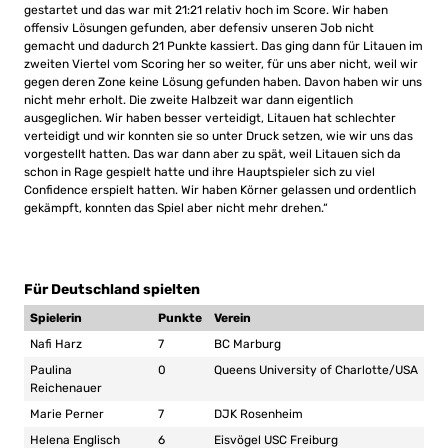
gestartet und das war mit 21:21 relativ hoch im Score. Wir haben
offensiv Lösungen gefunden, aber defensiv unseren Job nicht
gemacht und dadurch 21 Punkte kassiert. Das ging dann für Litauen im
zweiten Viertel vom Scoring her so weiter, für uns aber nicht, weil wir
gegen deren Zone keine Lösung gefunden haben. Davon haben wir uns
nicht mehr erholt. Die zweite Halbzeit war dann eigentlich
ausgeglichen. Wir haben besser verteidigt, Litauen hat schlechter
verteidigt und wir konnten sie so unter Druck setzen, wie wir uns das
vorgestellt hatten. Das war dann aber zu spät, weil Litauen sich da
schon in Rage gespielt hatte und ihre Hauptspieler sich zu viel
Confidence erspielt hatten. Wir haben Körner gelassen und ordentlich
gekämpft, konnten das Spiel aber nicht mehr drehen.“
Für Deutschland spielten
Spielerin
Punkte
Verein
Nafi Harz
7
BC Marburg
Paulina
0
Queens University of Charlotte/USA
Reichenauer
Marie Perner
7
DJK Rosenheim
Helena Englisch
6
Eisvögel USC Freiburg