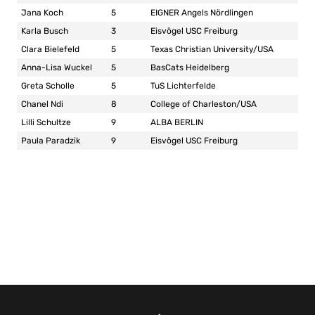
Jana Koch
5
EIGNER Angels Nördlingen
Karla Busch
3
Eisvögel USC Freiburg
Clara Bielefeld
5
Texas Christian University/USA
Anna-Lisa Wuckel
5
BasCats Heidelberg
Greta Scholle
5
TuS Lichterfelde
Chanel Ndi
8
College of Charleston/USA
Lilli Schultze
9
ALBA BERLIN
Paula Paradzik
9
Eisvögel USC Freiburg