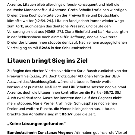
Akzente. Litauen blieb allerdings offensiv konsequent und hielt die
deutsche Mannschaft auf Abstand. Greta Scholle traf einen wichtigen
Dreier, Jana Koch punktete von der Freiwurflinie und Deutschland
kämpfte weiter (42:54, 24.). Litauen fand jedoch immer wieder Wege
zum Korb, auch gegen das deutsche Pressing, und baute den
Vorsprung erneut aus (43:58, 27.). Clara Bielefeld und Nafi Harz sorgten
in der Schlussphase noch einmal für Hoffnung, doch ein weiterer
Dreier der Litauerinnen stoppte den Lauf. Nach einem ausgeglichenen
Viertel ging es mit
52:66
in den Schlussabschnitt.
Litauen bringt Sieg ins Ziel
Zu Beginn des vierten Viertels verkürzte Karla Busch zunächst von der
Freiwurflinie (53:66, 31). Doch trotz guter Aktionen fehlte der DBB-
Auswahl das Abschlussglück, während Litauen offensiv weiter
konsequent punktete. Nafi Harz und Lilli Schultze setzten noch einmal
Akzente, doch die Litauerinnen kontrollierten die Partie (58:72, 35.)
Auch zwei deutsche Auszeiten konnten den Lauf des Gegners nicht
mehr stoppen. Marie Perner traf in der Schlussphase noch einen
Dreier und weitere Punkte, die Wende blieb jedoch aus. Litauen
brachte den Achtelfinalsieg mit
83:69
über die Zeit.
„Keine Lösungen gefunden“
Bundestrainerin Constanze Wegner:
„Wir haben gut ins erste Viertel