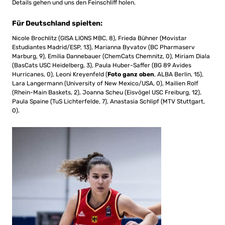
Details gehen und uns den Feinschliff holen.
Für Deutschland spielten:
Nicole Brochlitz (GISA LIONS MBC, 8), Frieda Bühner (Movistar
Estudiantes Madrid/ESP, 13), Marianna Byvatov (BC Pharmaserv
Marburg, 9), Emilia Dannebauer (ChemCats Chemnitz, 0), Miriam Diala
(BasCats USC Heidelberg, 3), Paula Huber-Saffer (BG 89 Avides
Hurricanes, 0), Leoni Kreyenfeld (
Foto ganz oben
, ALBA Berlin, 15),
Lara Langermann (University of New Mexico/USA, 0), Mailien Rolf
(Rhein-Main Baskets, 2), Joanna Scheu (Eisvögel USC Freiburg, 12),
Paula Spaine (TuS Lichterfelde, 7), Anastasia Schlipf (MTV Stuttgart,
0).