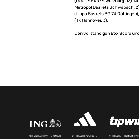
(QOOL SHARKS Würzburg, 12), Mer
Metropol Baskets Schwabach, 2),
(flippo Baskets BG 74 Göttingen)
(TK Hannover, 3).
Den vollständigen Box Score und 
OFFIZIELLER HAUPTSPONSOR
OFFIZIELLER AUSRÜSTER
OFFIZIELLER PREMIUM-PA