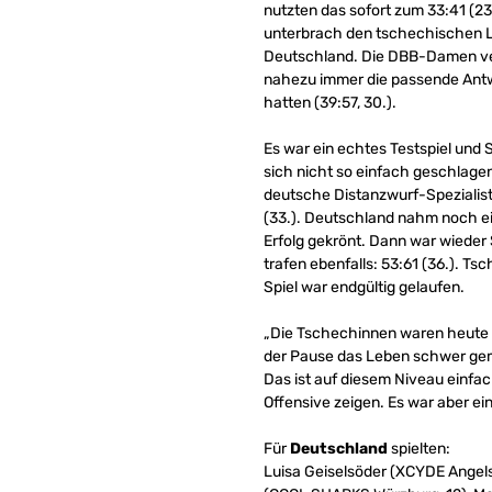
nutzten das sofort zum 33:41 (23
unterbrach den tschechischen Lau
Deutschland. Die DBB-Damen ve
nahezu immer die passende Antw
hatten (39:57, 30.).
Es war ein echtes Testspiel und S
sich nicht so einfach geschlagen
deutsche Distanzwurf-Spezialisti
(33.). Deutschland nahm noch e
Erfolg gekrönt. Dann war wieder 
trafen ebenfalls: 53:61 (36.). Ts
Spiel war endgültig gelaufen.
„Die Tschechinnen waren heute fr
der Pause das Leben schwer gem
Das ist auf diesem Niveau einfa
Offensive zeigen. Es war aber ein
Für
Deutschland
spielten:
Luisa Geiselsöder (XCYDE Angels