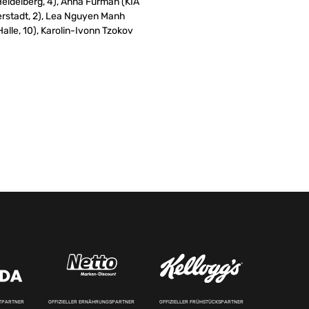
eidelberg, 4), Anna Furman (KIA
erstadt, 2), Lea Nguyen Manh
alle, 10), Karolin-Ivonn Tzokov
RTPARTNER
OFFIZIELLER ERNÄHRUNGSPARTNER
OFFIZIELLER FRÜHSTÜCKSPARTNER