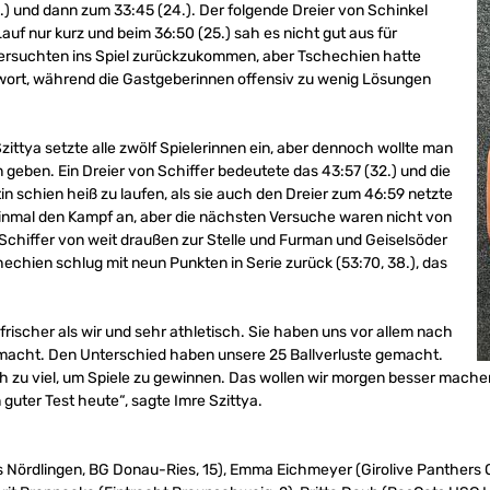
.) und dann zum 33:45 (24.). Der folgende Dreier von Schinkel
f nur kurz und beim 36:50 (25.) sah es nicht gut aus für
rsuchten ins Spiel zurückzukommen, aber Tschechien hatte
ort, während die Gastgeberinnen offensiv zu wenig Lösungen
zittya setzte alle zwölf Spielerinnen ein, aber dennoch wollte man
 geben. Ein Dreier von Schiffer bedeutete das 43:57 (32.) und die
n schien heiß zu laufen, als sie auch den Dreier zum 46:59 netzte
inmal den Kampf an, aber die nächsten Versuche waren nicht von
Schiffer von weit draußen zur Stelle und Furman und Geiselsöder
chechien schlug mit neun Punkten in Serie zurück (53:70, 38.), das
ischer als wir und sehr athletisch. Sie haben uns vor allem nach
acht. Den Unterschied haben unsere 25 Ballverluste gemacht.
ch zu viel, um Spiele zu gewinnen. Das wollen wir morgen besser mach
 guter Test heute“, sagte Imre Szittya.
 Nördlingen, BG Donau-Ries, 15), Emma Eichmeyer (Girolive Panthers O