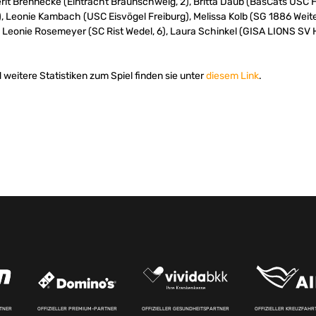
it Brennecke (Eintracht Braunschweig, 2), Britta Daub (BasCats USC H
 Leonie Kambach (USC Eisvögel Freiburg), Melissa Kolb (SG 1886 Weit
, Leonie Rosemeyer (SC Rist Wedel, 6), Laura Schinkel (GISA LIONS SV H
weitere Statistiken zum Spiel finden sie unter
diesem Link
.
RTNER
OFFIZIELLER PREMIUM-PARTNER
OFFIZIELLER GESUNDHEITSPARTNER
OFFIZIELLER KREUZFAH