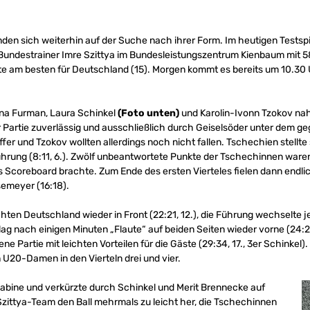
en sich weiterhin auf der Suche nach ihrer Form. Im heutigen Testsp
undestrainer Imre Szittya im Bundesleistungszentrum Kienbaum mit 58:70
e am besten für Deutschland (15). Morgen kommt es bereits um 10.30
Anna Furman, Laura Schinkel
(Foto unten)
und Karolin-Ivonn Tzokov nahm
artie zuverlässig und ausschließlich durch Geiselsöder unter dem geg
fer und Tzokov wollten allerdings noch nicht fallen. Tschechien stellte
ührung (8:11, 6.). Zwölf unbeantwortete Punkte der Tschechinnen waren 
s Scoreboard brachte. Zum Ende des ersten Vierteles fielen dann endli
emeyer (16:18).
hten Deutschland wieder in Front (22:21, 12.), die Führung wechselte j
ag nach einigen Minuten „Flaute“ auf beiden Seiten wieder vorne (24:28,
e Partie mit leichten Vorteilen für die Gäste (29:34, 17., 3er Schinkel).
 U20-Damen in den Vierteln drei und vier.
abine und verkürzte durch Schinkel und Merit Brennecke auf
Szittya-Team den Ball mehrmals zu leicht her, die Tschechinnen