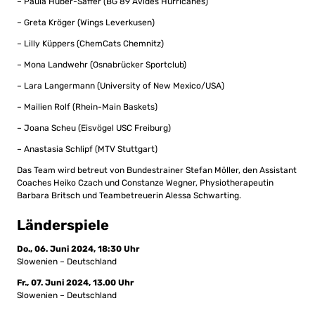
– Paula Huber-Saffer (BG 89 Avides Hurricanes)
– Greta Kröger (Wings Leverkusen)
– Lilly Küppers (ChemCats Chemnitz)
– Mona Landwehr (Osnabrücker Sportclub)
– Lara Langermann (University of New Mexico/USA)
– Mailien Rolf (Rhein-Main Baskets)
– Joana Scheu (Eisvögel USC Freiburg)
– Anastasia Schlipf (MTV Stuttgart)
Das Team wird betreut von Bundestrainer Stefan Möller, den Assistant
Coaches Heiko Czach und Constanze Wegner, Physiotherapeutin
Barbara Britsch und Teambetreuerin Alessa Schwarting.
Länderspiele
Do., 06. Juni 2024, 18:30 Uhr
Slowenien – Deutschland
Fr., 07. Juni 2024, 13.00 Uhr
Slowenien – Deutschland