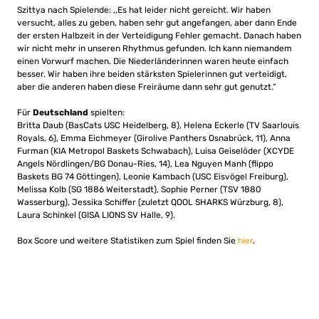
Szittya nach Spielende: ,,Es hat leider nicht gereicht. Wir haben
versucht, alles zu geben, haben sehr gut angefangen, aber dann Ende
der ersten Halbzeit in der Verteidigung Fehler gemacht. Danach haben
wir nicht mehr in unseren Rhythmus gefunden. Ich kann niemandem
einen Vorwurf machen. Die Niederländerinnen waren heute einfach
besser. Wir haben ihre beiden stärksten Spielerinnen gut verteidigt,
aber die anderen haben diese Freiräume dann sehr gut genutzt.“
Für
Deutschland
spielten:
Britta Daub (BasCats USC Heidelberg, 8), Helena Eckerle (TV Saarlouis
Royals, 6), Emma Eichmeyer (Girolive Panthers Osnabrück, 11), Anna
Furman (KIA Metropol Baskets Schwabach), Luisa Geiselöder (XCYDE
Angels Nördlingen/BG Donau-Ries, 14), Lea Nguyen Manh (flippo
Baskets BG 74 Göttingen), Leonie Kambach (USC Eisvögel Freiburg),
Melissa Kolb (SG 1886 Weiterstadt), Sophie Perner (TSV 1880
Wasserburg), Jessika Schiffer (zuletzt QOOL SHARKS Würzburg, 8),
Laura Schinkel (GISA LIONS SV Halle, 9).
Box Score und weitere Statistiken zum Spiel finden Sie
hier
.