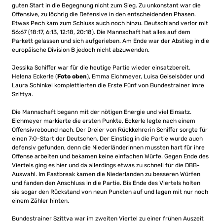
guten Start in die Begegnung nicht zum Sieg. Zu unkonstant war die
Offensive, zu löchrig die Defensive in den entscheidenden Phasen.
Etwas Pech kam zum Schluss auch noch hinzu. Deutschland verlor mit
56:67 (18:17, 6:13, 12:18, 20:18). Die Mannschaft hat alles auf dem
Parkett gelassen und sich aufgerieben. Am Ende war der Abstieg in die
europäische Division B jedoch nicht abzuwenden.
Jessika Schiffer war für die heutige Partie wieder einsatzbereit.
Helena Eckerle (
Foto oben
), Emma Eichmeyer, Luisa Geiselsöder und
Laura Schinkel komplettierten die Erste Fünf von Bundestrainer Imre
Szittya.
Die Mannschaft begann mit der nötigen Energie und viel Einsatz.
Eichmeyer markierte die ersten Punkte, Eckerle legte nach einem
Offensivrebound nach. Der Dreier von Rückkehrerin Schiffer sorgte für
einen 7:0-Start der Deutschen. Der Einstieg in die Partie wurde auch
defensiv gefunden, denn die Niederländerinnen mussten hart für ihre
Offense arbeiten und bekamen keine einfachen Würfe. Gegen Ende des
Viertels ging es hier und da allerdings etwas zu schnell für die DBB-
Auswahl. Im Fastbreak kamen die Niederlanden zu besseren Würfen
und fanden den Anschluss in die Partie. Bis Ende des Viertels holten
sie sogar den Rückstand von neun Punkten auf und lagen mit nur noch
einem Zähler hinten.
Bundestrainer Szittya war im zweiten Viertel zu einer frühen Auszeit