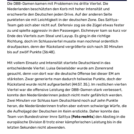
Die DBB-Damen kamen mit Problemen ins dritte Viertel. Die
Niederlanden beschützten den Korb mit hoher Intensität und
erschwerte den Deutschen jeden Drive. Auf der anderen Seite
punkteten sie mit Leichtigkeit in der deutschen Zone. Das Szittya-
Team gab sich aber nicht auf. Defensiv zog sie die Zügel etwas fester
zu und spielte aggressiv in den Passwegen. Eichmeyer kam so kurz vor
Ende des Viertels zum Steal und Layup. Es ging in die richtige
Richtung, doch im Schlussviertel musste man nochmal ordentlich
draufpacken, denn der Rückstand vergrößerte sich nach 30 Minuten
bis auf zwölf Punkte (36:48).
Mit vollem Einsatz und Intensität startete Deutschland in das
entscheidende Viertel. Luisa Geiselsöder wurde am Zonenrand
gesucht, denn von dort war die deutsche Offense bei dieser EM am
stärksten. Zwar generierte man dadurch teilweise Punkte, doch der
Rückstand wurde nicht aufgearbeitet (44:57, 35.). Im restlichen vierten
Viertel war die offensive Leistung der DBB-Damen stark verbessert,
konnte den Niederländerinnen jedoch nicht mehr gefährlich werden.
Zwei Minuten vor Schluss kam Deutschland noch auf zehn Punkte
heran, die Niederländerinnen trafen aber extrem schwierige Würfe, die
die Aufholjagd der Deutschen im Keim erstickte. Daher konnte das
Team von Bundestrainer Imre Szittya (
Foto rechts
) den Abstieg in die
europäische Division B trotz einer kämpferischen Leistung bis in die
letzten Sekunden nicht abwenden.