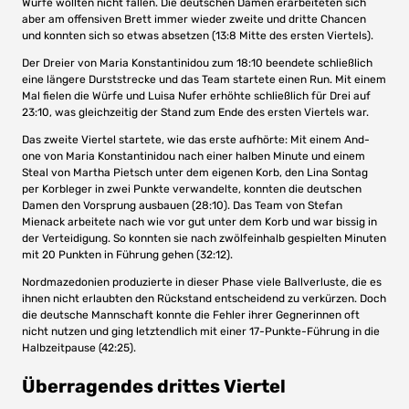
Würfe wollten nicht fallen. Die deutschen Damen erarbeiteten sich
aber am offensiven Brett immer wieder zweite und dritte Chancen
und konnten sich so etwas absetzen (13:8 Mitte des ersten Viertels).
Der Dreier von Maria Konstantinidou zum 18:10 beendete schließlich
eine längere Durststrecke und das Team startete einen Run. Mit einem
Mal fielen die Würfe und Luisa Nufer erhöhte schließlich für Drei auf
23:10, was gleichzeitig der Stand zum Ende des ersten Viertels war.
Das zweite Viertel startete, wie das erste aufhörte: Mit einem And-
one von Maria Konstantinidou nach einer halben Minute und einem
Steal von Martha Pietsch unter dem eigenen Korb, den Lina Sontag
per Korbleger in zwei Punkte verwandelte, konnten die deutschen
Damen den Vorsprung ausbauen (28:10). Das Team von Stefan
Mienack arbeitete nach wie vor gut unter dem Korb und war bissig in
der Verteidigung. So konnten sie nach zwölfeinhalb gespielten Minuten
mit 20 Punkten in Führung gehen (32:12).
Nordmazedonien produzierte in dieser Phase viele Ballverluste, die es
ihnen nicht erlaubten den Rückstand entscheidend zu verkürzen. Doch
die deutsche Mannschaft konnte die Fehler ihrer Gegnerinnen oft
nicht nutzen und ging letztendlich mit einer 17-Punkte-Führung in die
Halbzeitpause (42:25).
Überragendes drittes Viertel