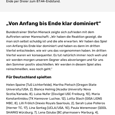
Ende per Dreier zum 87:44-Endstand.
„Von Anfang bis Ende klar dominiert“
Bundestrainer Stefan Mienack zeigte sich zufrieden mit dem
Auftreten seiner Mannschaft: „Wir haben die Reaktion gezeigt, die
man sich selbst schuldig ist und die alle erwarten. Wir haben das Spiel
von Anfang bis Ende klar dominiert und haben es dann im dritten
Viertel entschieden, wie wir uns das vorgenommen haben. Im dritten
Viertel waren wir konsequenter. Es tut natürlich immer noch weh und
wir werden morgen unserem Gegner alles abverlangen und für uns
den Sommer positiv abschließen. Wir werden in diesem Spiel alles
reinschmeißen, was noch geht.“
Für Deutschland spielten
Helen Spaine (TuS Lichterfelde), Martha Pietsch (Oregon State
University/USA, 2), Bianca Helmig (Acadia University Nova
Scotia/Kanada, 8), Luisa Nufer (Eisvögel USC Freiburg, 10), Maria
Konstantinidou (TK Hannover Luchse, 12), Lotta Stach (GISA LIONS
MBC, 8), Lilli Frölich (Inexio Royals Saarlouis, 2), Sarah Luise Polleros
(Herner TC, 17), Lina Sontag (UCLA/USA, 10), Paula Wenemoser (QOOL
SHARKS Würzburg, 7), Lena Dziuba (BC pharmaserv Marburg, 4),