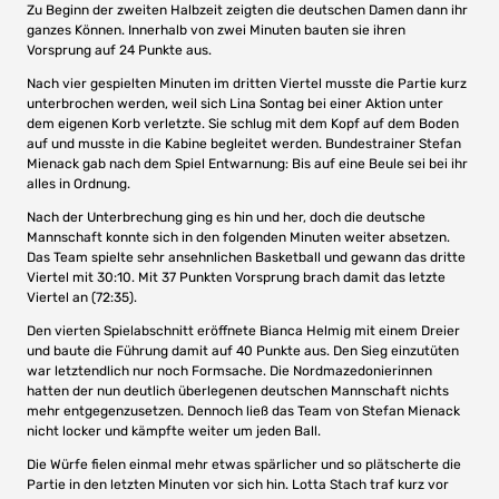
Zu Beginn der zweiten Halbzeit zeigten die deutschen Damen dann ihr
ganzes Können. Innerhalb von zwei Minuten bauten sie ihren
Vorsprung auf 24 Punkte aus.
Nach vier gespielten Minuten im dritten Viertel musste die Partie kurz
unterbrochen werden, weil sich Lina Sontag bei einer Aktion unter
dem eigenen Korb verletzte. Sie schlug mit dem Kopf auf dem Boden
auf und musste in die Kabine begleitet werden. Bundestrainer Stefan
Mienack gab nach dem Spiel Entwarnung: Bis auf eine Beule sei bei ihr
alles in Ordnung.
Nach der Unterbrechung ging es hin und her, doch die deutsche
Mannschaft konnte sich in den folgenden Minuten weiter absetzen.
Das Team spielte sehr ansehnlichen Basketball und gewann das dritte
Viertel mit 30:10. Mit 37 Punkten Vorsprung brach damit das letzte
Viertel an (72:35).
Den vierten Spielabschnitt eröffnete Bianca Helmig mit einem Dreier
und baute die Führung damit auf 40 Punkte aus. Den Sieg einzutüten
war letztendlich nur noch Formsache. Die Nordmazedonierinnen
hatten der nun deutlich überlegenen deutschen Mannschaft nichts
mehr entgegenzusetzen. Dennoch ließ das Team von Stefan Mienack
nicht locker und kämpfte weiter um jeden Ball.
Die Würfe fielen einmal mehr etwas spärlicher und so plätscherte die
Partie in den letzten Minuten vor sich hin. Lotta Stach traf kurz vor