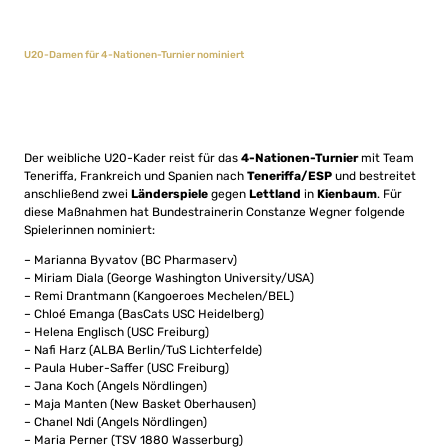
U20-Damen für 4-Nationen-Turnier nominiert
Der weibliche U20-Kader reist für das
4-Nationen-Turnier
mit Team
Teneriffa, Frankreich und Spanien nach
Teneriffa/ESP
und bestreitet
anschließend zwei
Länderspiele
gegen
Lettland
in
Kienbaum
. Für
diese Maßnahmen hat Bundestrainerin Constanze Wegner folgende
Spielerinnen nominiert:
– Marianna Byvatov (BC Pharmaserv)
– Miriam Diala (George Washington University/USA)
– Remi Drantmann (Kangoeroes Mechelen/BEL)
– Chloé Emanga (BasCats USC Heidelberg)
– Helena Englisch (USC Freiburg)
– Nafi Harz (ALBA Berlin/TuS Lichterfelde)
– Paula Huber-Saffer (USC Freiburg)
– Jana Koch (Angels Nördlingen)
– Maja Manten (New Basket Oberhausen)
– Chanel Ndi (Angels Nördlingen)
– Maria Perner (TSV 1880 Wasserburg)