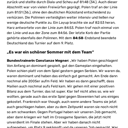
zurück und stellte durch Diala und Scheu auf 81:48 (34.). Auch dieser
Abschnitt war von vielen Freiwürfen geprägt. Polen traf an der Linie
zum 81:51 (36.), ohne den deutlichen Rückstand entscheidend zu
verkürzen. Die Polinnen verteidigten weiter intensiv und ließen nur
wenige deutsche Punkte zu. Ein Layup brachte sie auf 82:53 heran,
Harz antwortete von der Linie zum 84:53. Polen traf noch einmal von
der Linie und aus der Zone zum 84:56. Der letzte Korb der Partie
gehörte ebenfalls den Polinnen. Mit dem
84:58
-Endstand beendete
Deutschland das Turnier auf dem 9. Platz.
„Es war ein schöner Sommer mit dem Team“
Bundestrainerin Constanze Wegner:
„Wir haben Polen geschlagen!
Von Anfang an dominant gespielt, gut den Gameplan eingehalten.
Polen schien platt von dem Spiel gestern gegen Serbien. Wir waren da,
waren dominant und haben das einfach gut gemacht. Am Ende dann
nochmal alle 2005er aufm Feld. Wir haben es dann geschafft, dass
Mailien auch nochmal aufs Feld kam. Wir gehen mit einer positiven
Bilanz aus dem Turnier, das ist super. Klar lief nicht alles so, wie wir
wollten, gerade auch das erste Spiel gegen Slowenien hat uns einiges
gekostet. Frankreich war though, auch wenn andere Teams sie jetzt
auch geschlagen haben, aber zu dem Zeitpunkt waren sie noch nicht
so am schwanken. Gegen Portugal haben wir unseren Job gemacht,
aber dann kriegen wir halt im Crossgame Spanien, die jetzt nicht
unverdient im Finale stehen. Aber wir haben danach nicht
aufgegeben, um Platz 9 gekämpft und da unseren Job gemacht. War