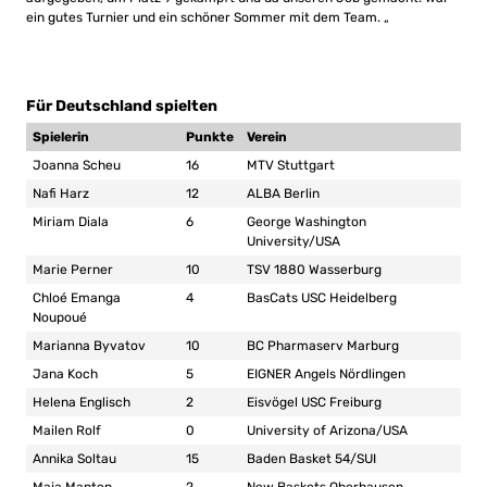
ein gutes Turnier und ein schöner Sommer mit dem Team. „
Für Deutschland spielten
Spielerin
Punkte
Verein
Joanna Scheu
16
MTV Stuttgart
Nafi Harz
12
ALBA Berlin
Miriam Diala
6
George Washington
University/USA
Marie Perner
10
TSV 1880 Wasserburg
Chloé Emanga
4
BasCats USC Heidelberg
Noupoué
Marianna Byvatov
10
BC Pharmaserv Marburg
Jana Koch
5
EIGNER Angels Nördlingen
Helena Englisch
2
Eisvögel USC Freiburg
Mailen Rolf
0
University of Arizona/USA
Annika Soltau
15
Baden Basket 54/SUI