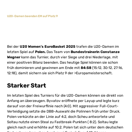
U20-Damen beenden EM auf Platz 9
Bei der
U20 Women’s EuroBasket 2025
trafen die U20-Damen im
letzten Spiel auf
Polen.
Das Team von
Bundestrainerin Constanze
Wegner
kann das Turnier, durch vier Siege und drei Niederlage, mit
einer positiven Bilanz beenden. Das heutige Spiel können sie schon
früh dominieren und gewinnen am Ende mit
84:58
(15:12, 30:12, 27:16,
12:18), damit sichern sie sich Platz 9 der >Europameisterschaft.
Starker Start
Im letzten Spiel des Turniers für die U20-Damen können sie direkt von
Anfang an überzeugen. Byvatov eröffnete per Layup und legte kurz
darauf von der Freiwurflinie nach (4:0). Mit aggressiver Full-Court-
Verteidigung setzte die DBB-Auswahl die Polinnen früh unter Druck.
Polen verkürzte an der Linie auf 4:2, doch Scheu antwortete und
Soltau nutzte einen Steal zu Fastbreak-Punkten ( 8:2). Soltau legte
gleich nach und erhöhte auf 10:2. Polen tat sich unter dem deutschen