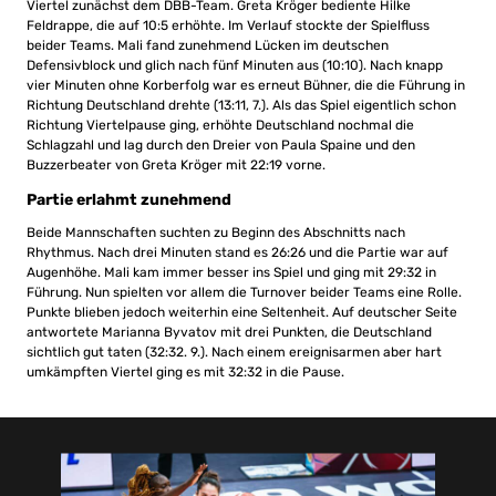
Viertel zunächst dem DBB-Team. Greta Kröger bediente Hilke
Feldrappe, die auf 10:5 erhöhte. Im Verlauf stockte der Spielfluss
beider Teams. Mali fand zunehmend Lücken im deutschen
Defensivblock und glich nach fünf Minuten aus (10:10). Nach knapp
vier Minuten ohne Korberfolg war es erneut Bühner, die die Führung in
Richtung Deutschland drehte (13:11, 7.). Als das Spiel eigentlich schon
Richtung Viertelpause ging, erhöhte Deutschland nochmal die
Schlagzahl und lag durch den Dreier von Paula Spaine und den
Buzzerbeater von Greta Kröger mit 22:19 vorne.
Partie erlahmt zunehmend
Beide Mannschaften suchten zu Beginn des Abschnitts nach
Rhythmus. Nach drei Minuten stand es 26:26 und die Partie war auf
Augenhöhe. Mali kam immer besser ins Spiel und ging mit 29:32 in
Führung. Nun spielten vor allem die Turnover beider Teams eine Rolle.
Punkte blieben jedoch weiterhin eine Seltenheit. Auf deutscher Seite
antwortete Marianna Byvatov mit drei Punkten, die Deutschland
sichtlich gut taten (32:32. 9.). Nach einem ereignisarmen aber hart
umkämpften Viertel ging es mit 32:32 in die Pause.