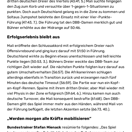
dritten deutschen Dreier des Viertels (43:41, 5.) Mali suchte hingegen
den Zug zum Korb und versuchte über 1-gegen-1-Situationen zu
punkten. Doch auch Deutschland gelang es in die Zone zu kommen und
Soltaus Jumpshot belohnte den Einsatz mit einer Vier-Punkte-
Führung (47:43, 7.). Die Führung tat den DBB-Damen merklich gut und
Bühner erhöhte aus der Midrange auf 50:46.
Erfolgserlebnis bleibt aus
Mali eröffnete den Schlussakkord mit erfolgreichem Dreier nach
Offensivrebound und ging kurz darauf mit 51:50 in Führung.
Deutschland wirkte zu Beginn etwas unentschlossen und ließ leichte
Punkte liegen (50:53, 3.). Bühners Dreier weckte das DBB-Team zur
richtigen Zeit wieder auf. Die nächsten Punkte folgten kurz darauf aus
gutem Umschaltverhalten (56:57). Die Afrikanerinnen schlugen
allerdings ebenfalls in Transition zurück und erzwangen nach fünf
Minuten das deutsche Timeout (56:59). Die Partie war nun ein Kopf-
an-Kopf-Rennen. Spaine mit ihrem dritten Dreier, aber Mali wieder mit
viel Physis in der Zone erfolgreich (59:64, 6.). Hinzu kamen nun auch
deutsche Turnover, die Mali konsequent bestrafte (61:68). Den DBB-
Damen glitt das Spiel immer mehr aus den Händen, während Mali von
der Führung beflügelt, die letzten Akzenten setzte (66:73, 40.).
„Werden morgen alle Kräfte mobilisieren“
Bundestrainer Stefan Mienack
resümierte folgendes: „Das Spiel