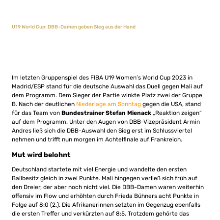
U19 World Cup: DBB-Damen geben Sieg aus der Hand
Im letzten Gruppenspiel des FIBA U19 Women’s World Cup 2023 in
Madrid/ESP stand für die deutsche Auswahl das Duell gegen Mali auf
dem Programm. Dem Sieger der Partie winkte Platz zwei der Gruppe
B. Nach der deutlichen
Niederlage am Sonntag
gegen die USA, stand
für das Team von
Bundestrainer Stefan Mienack
„Reaktion zeigen“
auf dem Programm. Unter den Augen von DBB-Vizepräsident Armin
Andres ließ sich die DBB-Auswahl den Sieg erst im Schlussviertel
nehmen und trifft nun morgen im Achtelfinale auf Frankreich.
Mut wird belohnt
Deutschland startete mit viel Energie und wandelte den ersten
Ballbesitz gleich in zwei Punkte. Mali hingegen verließ sich früh auf
den Dreier, der aber noch nicht viel. Die DBB-Damen waren weiterhin
offensiv im Flow und erhöhten durch Frieda Bühners acht Punkte in
Folge auf 8:0 (2.). Die Afrikanerinnen setzten im Gegenzug ebenfalls
die ersten Treffer und verkürzten auf 8:5. Trotzdem gehörte das