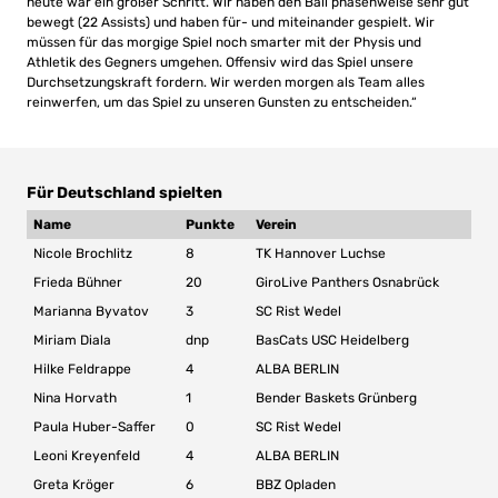
heute war ein großer Schritt. Wir haben den Ball phasenweise sehr gut
bewegt (22 Assists) und haben für- und miteinander gespielt. Wir
müssen für das morgige Spiel noch smarter mit der Physis und
Athletik des Gegners umgehen. Offensiv wird das Spiel unsere
Durchsetzungskraft fordern. Wir werden morgen als Team alles
reinwerfen, um das Spiel zu unseren Gunsten zu entscheiden.“
Für Deutschland spielten
Name
Punkte
Verein
Nicole Brochlitz
8
TK Hannover Luchse
Frieda Bühner
20
GiroLive Panthers Osnabrück
Marianna Byvatov
3
SC Rist Wedel
Miriam Diala
dnp
BasCats USC Heidelberg
Hilke Feldrappe
4
ALBA BERLIN
Nina Horvath
1
Bender Baskets Grünberg
Paula Huber-Saffer
0
SC Rist Wedel
Leoni Kreyenfeld
4
ALBA BERLIN
Greta Kröger
6
BBZ Opladen