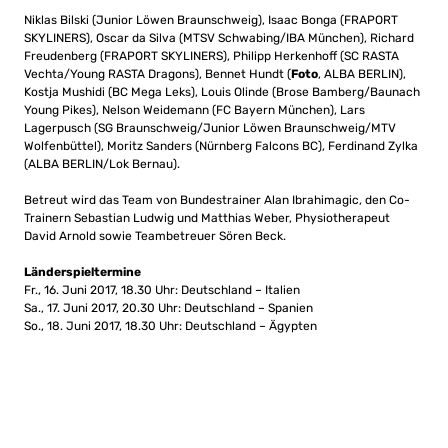
Niklas Bilski (Junior Löwen Braunschweig), Isaac Bonga (FRAPORT
SKYLINERS), Oscar da Silva (MTSV Schwabing/IBA München), Richard
Freudenberg (FRAPORT SKYLINERS), Philipp Herkenhoff (SC RASTA
Vechta/Young RASTA Dragons), Bennet Hundt (
Foto
, ALBA BERLIN),
Kostja Mushidi (BC Mega Leks), Louis Olinde (Brose Bamberg/Baunach
Young Pikes), Nelson Weidemann (FC Bayern München), Lars
Lagerpusch (SG Braunschweig/Junior Löwen Braunschweig/MTV
Wolfenbüttel), Moritz Sanders (Nürnberg Falcons BC), Ferdinand Zylka
(ALBA BERLIN/Lok Bernau).
Betreut wird das Team von Bundestrainer Alan Ibrahimagic, den Co-
Trainern Sebastian Ludwig und Matthias Weber, Physiotherapeut
David Arnold sowie Teambetreuer Sören Beck.
Länderspieltermine
Fr., 16. Juni 2017, 18.30 Uhr: Deutschland – Italien
Sa., 17. Juni 2017, 20.30 Uhr: Deutschland – Spanien
So., 18. Juni 2017, 18.30 Uhr: Deutschland – Ägypten