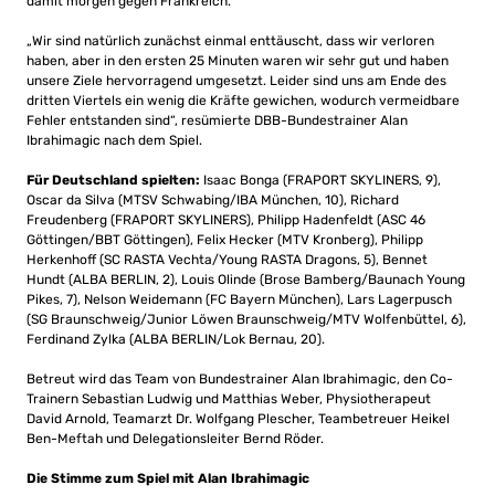
damit morgen gegen Frankreich.
„Wir sind natürlich zunächst einmal enttäuscht, dass wir verloren
haben, aber in den ersten 25 Minuten waren wir sehr gut und haben
unsere Ziele hervorragend umgesetzt. Leider sind uns am Ende des
dritten Viertels ein wenig die Kräfte gewichen, wodurch vermeidbare
Fehler entstanden sind“, resümierte DBB-Bundestrainer Alan
Ibrahimagic nach dem Spiel.
Für Deutschland spielten:
Isaac Bonga (FRAPORT SKYLINERS, 9),
Oscar da Silva (MTSV Schwabing/IBA München, 10), Richard
Freudenberg (FRAPORT SKYLINERS), Philipp Hadenfeldt (ASC 46
Göttingen/BBT Göttingen), Felix Hecker (MTV Kronberg), Philipp
Herkenhoff (SC RASTA Vechta/Young RASTA Dragons, 5), Bennet
Hundt (ALBA BERLIN, 2), Louis Olinde (Brose Bamberg/Baunach Young
Pikes, 7), Nelson Weidemann (FC Bayern München), Lars Lagerpusch
(SG Braunschweig/Junior Löwen Braunschweig/MTV Wolfenbüttel, 6),
Ferdinand Zylka (ALBA BERLIN/Lok Bernau, 20).
Betreut wird das Team von Bundestrainer Alan Ibrahimagic, den Co-
Trainern Sebastian Ludwig und Matthias Weber, Physiotherapeut
David Arnold, Teamarzt Dr. Wolfgang Plescher, Teambetreuer Heikel
Ben-Meftah und Delegationsleiter Bernd Röder.
Die Stimme zum Spiel mit Alan Ibrahimagic