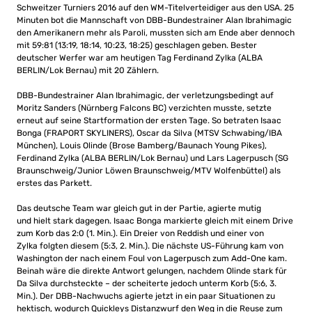
Schweitzer Turniers 2016 auf den WM-Titelverteidiger aus den USA. 25
Minuten bot die Mannschaft von DBB-Bundestrainer Alan Ibrahimagic
den Amerikanern mehr als Paroli, mussten sich am Ende aber dennoch
mit 59:81 (13:19, 18:14, 10:23, 18:25) geschlagen geben. Bester
deutscher Werfer war am heutigen Tag Ferdinand Zylka (ALBA
BERLIN/Lok Bernau) mit 20 Zählern.
DBB-Bundestrainer Alan Ibrahimagic, der verletzungsbedingt auf
Moritz Sanders (Nürnberg Falcons BC) verzichten musste, setzte
erneut auf seine Startformation der ersten Tage. So betraten Isaac
Bonga (FRAPORT SKYLINERS), Oscar da Silva (MTSV Schwabing/IBA
München), Louis Olinde (Brose Bamberg/Baunach Young Pikes),
Ferdinand Zylka (ALBA BERLIN/Lok Bernau) und Lars Lagerpusch (SG
Braunschweig/Junior Löwen Braunschweig/MTV Wolfenbüttel) als
erstes das Parkett.
Das deutsche Team war gleich gut in der Partie, agierte mutig
und hielt stark dagegen. Isaac Bonga markierte gleich mit einem Drive
zum Korb das 2:0 (1. Min.). Ein Dreier von Reddish und einer von
Zylka folgten diesem (5:3, 2. Min.). Die nächste US-Führung kam von
Washington der nach einem Foul von Lagerpusch zum Add-One kam.
Beinah wäre die direkte Antwort gelungen, nachdem Olinde stark für
Da Silva durchsteckte – der scheiterte jedoch unterm Korb (5:6, 3.
Min.). Der DBB-Nachwuchs agierte jetzt in ein paar Situationen zu
hektisch, wodurch Quickleys Distanzwurf den Weg in die Reuse zum