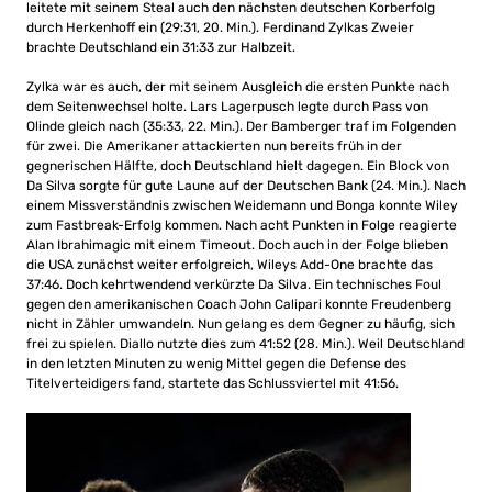
leitete mit seinem Steal auch den nächsten deutschen Korberfolg
durch Herkenhoff ein (29:31, 20. Min.). Ferdinand Zylkas Zweier
brachte Deutschland ein 31:33 zur Halbzeit.
Zylka war es auch, der mit seinem Ausgleich die ersten Punkte nach
dem Seitenwechsel holte. Lars Lagerpusch legte durch Pass von
Olinde gleich nach (35:33, 22. Min.). Der Bamberger traf im Folgenden
für zwei. Die Amerikaner attackierten nun bereits früh in der
gegnerischen Hälfte, doch Deutschland hielt dagegen. Ein Block von
Da Silva sorgte für gute Laune auf der Deutschen Bank (24. Min.). Nach
einem Missverständnis zwischen Weidemann und Bonga konnte Wiley
zum Fastbreak-Erfolg kommen. Nach acht Punkten in Folge reagierte
Alan Ibrahimagic mit einem Timeout. Doch auch in der Folge blieben
die USA zunächst weiter erfolgreich, Wileys Add-One brachte das
37:46. Doch kehrtwendend verkürzte Da Silva. Ein technisches Foul
gegen den amerikanischen Coach John Calipari konnte Freudenberg
nicht in Zähler umwandeln. Nun gelang es dem Gegner zu häufig, sich
frei zu spielen. Diallo nutzte dies zum 41:52 (28. Min.). Weil Deutschland
in den letzten Minuten zu wenig Mittel gegen die Defense des
Titelverteidigers fand, startete das Schlussviertel mit 41:56.