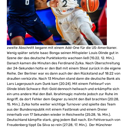
zweite Abschnitt begann mit einem Add-One für die US-Amerikaner.
Wenig später setzte Isaac Bonga seinen Mitspieler Louis Olinde gut in
Szene der das deutsche Punktekonto wachsen ließ (15:22, 12. Min.).
Danach kamen die Minuten des Ferdinand Zylka. Nach Überschreitung
der 24-Sekunden holte er den Ball mit einem Steal zurück in die eigene
Reihe. Der Berliner war es dann auch der den Rückstand auf 18:22 von
draußen verkürzte. Nach 13 Minuten stand dann die deutsche Bank als
Lars Lagerpusch zum Dunk kam (20:24). Mit einem Fehlwurf von
Olinde blieb Schwarz-Rot-Gold dennoch hellwach und erkämpfte sich
ein ums andere Mal den Ball. Ibrahimagic mahnte jedoch zur Ruhe im
Angriff, da dort Fehler dem Gegner zu leicht den Ball brachten (20:28,
15. Min.). Zylka holte weiter wichtige Turnover und spielte das Team
aus der Bundesrepublik mit einem Fastbreak und einem Dreier
innerhalb von 17 Sekunden wieder in Reichweite (25:28, 16. Min.).
Deutschland kämpfte stark, ging jedem Ball nach. Ein Fehlversuch von
Freudenberg tippt Da Silva so rein (27:28, 17. Min.). Der Münchner