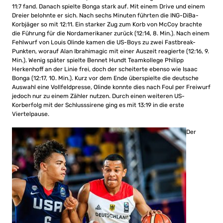
11:7 fand. Danach spielte Bonga stark auf. Mit einem Drive und einem
Dreier belohnte er sich. Nach sechs Minuten führten die ING-DiBa-
Korbjäger so mit 12:11. Ein starker Zug zum Korb von McCoy brachte
die Führung für die Nordamerikaner zurück (12:14, 8. Min.). Nach einem
Fehlwurf von Louis Olinde kamen die US-Boys zu zwei Fastbreak-
Punkten, worauf Alan Ibrahimagic mit einer Auszeit reagierte (12:16, 9.
Min.). Wenig später spielte Bennet Hundt Teamkollege Philipp
Herkenhoff an der Linie frei, doch der scheiterte ebenso wie Isaac
Bonga (12:17, 10. Min.). Kurz vor dem Ende überspielte die deutsche
Auswahl eine Vollfeldpresse, Olinde konnte dies nach Foul per Freiwurf
jedoch nur zu einem Zähler nutzen. Durch einen weiteren US-
Korberfolg mit der Schlusssirene ging es mit 13:19 in die erste
Viertelpause.
Der