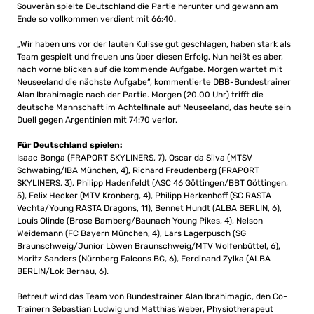
Souverän spielte Deutschland die Partie herunter und gewann am
Ende so vollkommen verdient mit 66:40.
„Wir haben uns vor der lauten Kulisse gut geschlagen, haben stark als
Team gespielt und freuen uns über diesen Erfolg. Nun heißt es aber,
nach vorne blicken auf die kommende Aufgabe. Morgen wartet mit
Neuseeland die nächste Aufgabe“, kommentierte DBB-Bundestrainer
Alan Ibrahimagic nach der Partie. Morgen (20.00 Uhr) trifft die
deutsche Mannschaft im Achtelfinale auf Neuseeland, das heute sein
Duell gegen Argentinien mit 74:70 verlor.
Für Deutschland spielen:
Isaac Bonga (FRAPORT SKYLINERS, 7), Oscar da Silva (MTSV
Schwabing/IBA München, 4), Richard Freudenberg (FRAPORT
SKYLINERS, 3), Philipp Hadenfeldt (ASC 46 Göttingen/BBT Göttingen,
5), Felix Hecker (MTV Kronberg, 4), Philipp Herkenhoff (SC RASTA
Vechta/Young RASTA Dragons, 11), Bennet Hundt (ALBA BERLIN, 6),
Louis Olinde (Brose Bamberg/Baunach Young Pikes, 4), Nelson
Weidemann (FC Bayern München, 4), Lars Lagerpusch (SG
Braunschweig/Junior Löwen Braunschweig/MTV Wolfenbüttel, 6),
Moritz Sanders (Nürnberg Falcons BC, 6), Ferdinand Zylka (ALBA
BERLIN/Lok Bernau, 6).
Betreut wird das Team von Bundestrainer Alan Ibrahimagic, den Co-
Trainern Sebastian Ludwig und Matthias Weber, Physiotherapeut