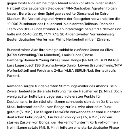
gegen Costa Rica am heutigen Abend einen vor allem in der ersten
Halbzeit überzeugenden Sieg gegen WM-Gastgeber Ägypten folgen
lassen. Bereits vor dem Spiel gab es echte Gänsehaut im Cairo
Stadium. Bei Vorstellung und Hymne der Gastgeber verwandelten die
10.000 Zuschauer das Hallenrund in ein echtes Tollhaus. Doch das
Team von DBB-Bundestrainer Alan Ibrahimagic behielt die Nerven und
holte mit 66:40 (22:12, 17:11, 7:13, 20:4) den zweiten Vorrundensieg.
Bester deutscher Werfer war Phillip Herkenhoff mit elf Zählern.
Bundestrainer Alan Ibrahimagic schickte zunächst Oscar da Silva
(MTSV Schwabing/IBA München), Louis Olinde (Brose
Bamberg/Baunach Young Pikes), Isaac Bonga (FRAPORT SKYLINERS),
Lars Lagerpusch (SG Braunschweig/Junior Löwen Braunschweig/MTV
Wolfenbüttel) und Ferdinand Zylka (ALBA BERLIN/Lok Bernau) aufs
Parkett.
Ramadan sorgte für den ersten Stimmungsknaller des Abends. Sein
Zweier bedeutete die erste Führung für die Hausherren (2. Min.). Doch
wenig später holte Lars Lagerpusch die ersten Punkte für
Deutschland. In der nächsten Szene schnappte sich dann Da Silva den
Steal, bekommt den Ball von Bonga zurück, wird aber beim Dunk
gefoult (3. Min.). Die fälligen Freiwürfe verwandelte er cool zur ersten
deutschen Führung (4:2). Ein Dreier von Zylka (7:5, 4 Min.) und ein
starkes Zuspiel von Bonga, der Herkenhoff unterm Korb vollkommen
frei in Szene setzte (9:5, 5. Min.), leiteten eine starke deutsche Phase