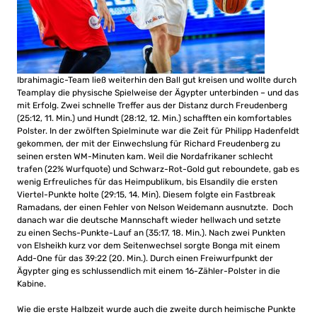
Ibrahimagic-Team ließ weiterhin den Ball gut kreisen und wollte durch
Teamplay die physische Spielweise der Ägypter unterbinden – und das
mit Erfolg. Zwei schnelle Treffer aus der Distanz durch Freudenberg
(25:12, 11. Min.) und Hundt (28:12, 12. Min.) schafften ein komfortables
Polster. In der zwölften Spielminute war die Zeit für Philipp Hadenfeldt
gekommen, der mit der Einwechslung für Richard Freudenberg zu
seinen ersten WM-Minuten kam. Weil die Nordafrikaner schlecht
trafen (22% Wurfquote) und Schwarz-Rot-Gold gut reboundete, gab es
wenig Erfreuliches für das Heimpublikum, bis Elsandily die ersten
Viertel-Punkte holte (29:15, 14. Min). Diesem folgte ein Fastbreak
Ramadans, der einen Fehler von Nelson Weidemann ausnutzte. Doch
danach war die deutsche Mannschaft wieder hellwach und setzte
zu einen Sechs-Punkte-Lauf an (35:17, 18. Min.). Nach zwei Punkten
von Elsheikh kurz vor dem Seitenwechsel sorgte Bonga mit einem
Add-One für das 39:22 (20. Min.). Durch einen Freiwurfpunkt der
Ägypter ging es schlussendlich mit einem 16-Zähler-Polster in die
Kabine.
Wie die erste Halbzeit wurde auch die zweite durch heimische Punkte