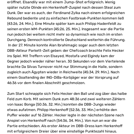
eröffnet. Elsandily war mit einem Jump-Shot erfolgreich. Wenig
später nutzte Olinde ein Herkenhoff-Zuspiel nach dessen Steal zum
Dunk. Der war es auch, der Ferdinand Zylka nach einem erfolgreichen
Rebound bediente und zu einfachen Fastbreak-Punkten kommen ließ
(43:26, 24. Min.). Eine Minute später kam auch Philipp Hadenfeldt zu
seinen ersten WM-Punkten (45:26, 25. Min.). Insgesamt war die Partie
nun jedoch bei weitem nicht mehr so dynamisch wie noch im ersten
Durchgang. Dennoch kontrollierte Deutschland weiterhin die Führung.
In der 27. Minute konnte Alan Ibrahimagic sogar auch dem letzten
DBB-Akteur Parkett-Zeit geben: der Chefcoach brachte Felix Hecker
ins Spiel. Mit Treffern von Elsayed, Mostafa und Elgindy kam der
Gegner jedoch wieder näher heran. 30 Sekunden vor dem Viertelende
brachte Da Silvas Turnover nicht nur Stimmung in die Halle, sondern
zugleich auch Ägypten wieder in Reichweite (45:34, 29. Min.). Nach
einem Goaltending der ING-DiBa-Korbjäger war der Vorsprung auf
46:36 vor dem finalen Abschnitt geschmolzen.
Zum Start schnappte sich Felix Hecker den Ball und zog über das halbe
Feld zum Korb. Mit seinem Dunk zum 48:36 und zwei weiteren Zählern
von Isaac Bonga (50:36, 32. Min.) konnten die DBB-Jungs wieder
etwas aufatmen. Philipp Herkenhoff (52:36, 33. Min.) erhöhte den
Puffer wieder auf 16 Zähler. Hecker legte in der nächsten Szene nach
Anspiel von Herkenhoff nach (54:36, 34. Min.). Von nun an war die
Partie entschieden. Als erster Akteur im DBB-Dress kam Herkenhoff
mit erfolgreichem Dreier über eine einstellige Punktezahl hinaus.