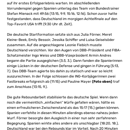
auf ihr erstes Erfolgserlebnis warten. Im abschließenden
Vorrundenspiel gegen Spanien unterlag das Team von Bundestrainer
Stefan Mienack mit 49:56 (13:15, 9:9, 15:16, 12:16). Schon zuvor hatte
festgestanden, dass Deutschland im morgigen Achtelfinale auf den
Top-Favorit USA trifft (9.30 Uhr dt. Zeit).
Die deutsche Startformation setzte sich aus Julia Förner, Meret
Kleine-Beek, Emily Bessoir, Jessika Schiffer und Luisa Geiselsöder
zusammen. Auf die angeschlagene Leonie Fiebich musste
Deutschland verzichten. Vor den Augen von DBB-Präsident und FIBA-
Schatzmeister Ingo Weiss und DBB-Vizepräsident Armin Andres
begann die Partie ausgeglichen (3:3, 3.). Dann fanden die Spanierinnen
einige Lücken in der deutschen Defense und gingen in Führung (5:13,
7.). Das DBB-Team agierte bis dahin zu statisch und war so leicht
auszurechnen. In der Folge schlossen die ING-Korbjägerinnen zwei
Fastbreaks erfolgreich ab (11:15) und Pauline Mayer
(Foto oben)
traf
zum Anschluss (13:15, 9.).
Die gute Reboundarbeit stabilisierte das deutsche Spiel. Wenn dann
noch die vermeintlich „einfachen“ Würfe gefallen wären, hätte es
einen erfreulicheren Zwischenstand als das 15:17 (15.) geben können.
Spanien verfehlte in diesen Minuten allerdings ebenso nahezu jeden
Wurf. Förner besorgte den Ausgleich in einer nun sehr zerfahrenen
Begegnung. Spanien wirkte alles andere als unschlagbar (18:20, 18.),
Deutschland war bei den Rebounds klar im Vorteil. Nach 20 Minuten