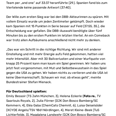
Team per „and one“ auf 33:37 heranführte (29.). Spanien fand bis zum
Viertelende keine passende Antwort (37:40).
Der Wille zum ersten Sieg war bei den DBB-Akteurinnen zu spüren. Mit
vollem Einsatz wurde um jeden Zentimeter gekämpft. Doch wieder
kam Spanien mit 15 Punkten in Serie besser auf Feld (37:55, 35.), die
Entscheidung war gefallen. Die DBB-Auswahl benötigte über fünf
Minuten bis zu den ersten Punkten im letzten Viertel. An ein Comeback
war trotz allen Aufbäumens anschließend nicht mehr zu denken.
„Das war ein Schritt in die richtige Richtung. Wir sind mit anderer
Einstellung und mit mehr Energie aufs Feld gekommen, hatten viel
mehr Intensität. Aber mit 30 Ballverlusten und einer Wurfquote von
knapp 25 Prozent kann man kaum ein Spiel gewinnen. Wir haben uns
jetzt fest vorgenommen, mit Mut und Selbstbewusstsein in das Spiel
gegen die USA zu gehen. Wir haben nichts zu verlieren und die USA ist
keine Übermannschaft. Schauen wir mal, ob etwas geht“, meinte
Bundestrainer Stefan Mienack.
Für Deutschland spielten:
Emily Bessoir (TS Jahn München, 3), Helena Eckerle (
Foto re.
, TV
Saarlouis Royals, 2), Julia Förner (DJK Don Bosco Bamberg/SC
Kemmern, 4), Eléa Gaba (ChemCats Chemnit, 6), Luisa Geiselsöder
(XCYDE Angels/TSV 1861 Nördlingen, 4), Meret Kleine-Beek (TuS
Lichterfelde, 3), Magdalena Landwehr (DJK Don Bosco Bamberg/SC