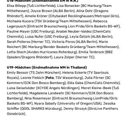
U18-Mädchen (Endmaßnahme EM in N.N.)
Elisa Billepp (TuS Lichterfelde), Lisa Bonacker (BC Marburg/Team
Mittelhessen), Joyce Brown (ALBA Berlin), Alina Dohr (Dragons
Rhöndorf), Amelie Kröner (Citybasket Recklinghausen/Metropol Girls),
Michaela Kucera (TSV Grünberg/Team Mittelhessen), Rebecca
Lagerpusch (Eintracht Braunschweig Lion Pride/Girls Baskets BS-WF),
Pauline Mayer (USC Freiburg), Anabel Neuber-Valdez (ChemCats
Chemnitz), Luisa Nufer (USC Freiburg), Leyla Öztürk (ALBA Berlin),
Sarah Polleros (Herner TC), Victoria Poros (ALBA Berlin), Marie
Reichert (BC Marburg/Bender Baskets Grünberg/Team Mittelhessen),
Lotta Stach (Avides Hurricanes Rotenburg), Emilia Tenbrock (BBZ
Opladen/Dragons Rhöndorf), Laura Zolper (Herner TC).
U19-Mädchen (Endmaßnahme WM in Thailand)
Emily Bessoir (TS Jahn München), Helena Eckerle (TV Saarlouis
Royals), Leonie Fiebich (
Foto
, TSV Wasserburg), Julia Förner (SC
Kemmern/DJK Don Bosco Bamberg), Eléa Gaba (ChemCats Chemnitz),
Luisa Geiselsöder (XCYDE Angels Nördlingen), Meret Kleine-Beek (TuS
Lichterfelde), Magdalena Landwehr (SC Kemmern/DJK Don Bosco
Bamberg), Nina Rosemeyer (Eintracht Braunschweig LionPride/Girls
Baskets BS-WF), Nyara Sabally (University of Oregon/USA), Jessika
Schiffer (QOOL SHARKS Würzburg), Jenny Strozyk (GiroLive Panthers
Osnabrück).