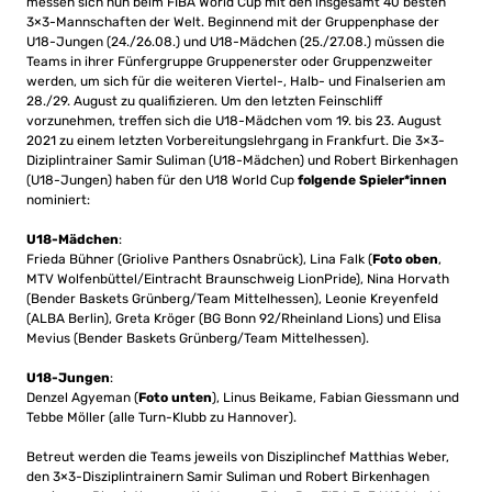
messen sich nun beim FIBA World Cup mit den insgesamt 40 besten
3×3-Mannschaften der Welt. Beginnend mit der Gruppenphase der
U18-Jungen (24./26.08.) und U18-Mädchen (25./27.08.) müssen die
Teams in ihrer Fünfergruppe Gruppenerster oder Gruppenzweiter
werden, um sich für die weiteren Viertel-, Halb- und Finalserien am
28./29. August zu qualifizieren. Um den letzten Feinschliff
vorzunehmen, treffen sich die U18-Mädchen vom 19. bis 23. August
2021 zu einem letzten Vorbereitungslehrgang in Frankfurt. Die 3×3-
Diziplintrainer Samir Suliman (U18-Mädchen) und Robert Birkenhagen
(U18-Jungen) haben für den U18 World Cup
folgende Spieler*innen
nominiert:
U18-Mädchen
:
Frieda Bühner (Griolive Panthers Osnabrück), Lina Falk (
Foto oben
,
MTV Wolfenbüttel/Eintracht Braunschweig LionPride), Nina Horvath
(Bender Baskets Grünberg/Team Mittelhessen), Leonie Kreyenfeld
(ALBA Berlin), Greta Kröger (BG Bonn 92/Rheinland Lions) und Elisa
Mevius (Bender Baskets Grünberg/Team Mittelhessen).
U18-Jungen
:
Denzel Agyeman (
Foto unten
), Linus Beikame, Fabian Giessmann und
Tebbe Möller (alle Turn-Klubb zu Hannover).
Betreut werden die Teams jeweils von Disziplinchef Matthias Weber,
den 3×3-Disziplintrainern Samir Suliman und Robert Birkenhagen