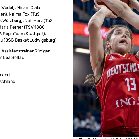
Wedel), Miriam Diala
en), Naima Fox (TuS
 Würzburg), Nafi Harz (TuS
 Maria Perner (TSV 1880
/RegioTeam Stuttgart),
eu (BSG Basket Ludwigsburg).
Assistenztrainer Rüdiger
n Lea Soltau.
hland
tschland