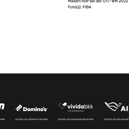
Mailien Rolf bei der U17-WM 202
Foto(s): FIBA
RTNER
OFFIZIELLER PREMIUM-PARTNER
OFFIZIELLER GESUNDHEITSPARTNER
OFFIZIELLER KREUZFAH