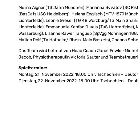
Melina Aigner (TS Jahn München), Marianna Byvatov (SC Rist 
(BasCats USC Heidelberg), Helena Englisch (MTV 1879 Münch
Lichterfelde), Leonie Greser (TG 48 Würzburg/TG Main Sharks
Lichterfelde), Emmanuelle Kenfac Djuela (TuS Lichterfelde),
Wasserburg), Lisanne Räwer Tanguep (SpVgg Möhringen 1887
Mailien Rolf (TV Hofheim/ Rhein-Main Baskets), Joanna Sch
Das Team wird betreut von Head Coach Janet Fowler-Michel, 
Jacob, Physiotherapeutin Victoria Sauter und Teambetreueri
Spieltermine:
Montag, 21. November 2022, 18.00 Uhr: Tschechien – Deutc
Dienstag, 22. November 2022, 18.00 Uhr: Tschechien – Deu