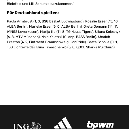
Bielefeld und Lilli Schultze dazukommen.“
Für Deutschland spielten:
Paula Armbrust (1, 0, BSG Basket Ludwigsburg), Rosalie Esser (15, 10,
ALBA Berlin), Marieke Esser (6, 0, ALBA Berlin), Greta Gomann (14, 11,
WINGS Leverkusen), Marija Ilic (11, 8, TG Neuss Tigers), Uliana Kolesnyk
(6, 8, MTV München), Nala Koletzki (0, dnp, BASS Berlin), Shadeh
Preston (4, 2, Eintracht Braunschweig LionPride), Greta Scholle (0, 1,
TuS Lichterfelde), Elina Timoschenko (5, 8, QOOL Sharks Würzburg)