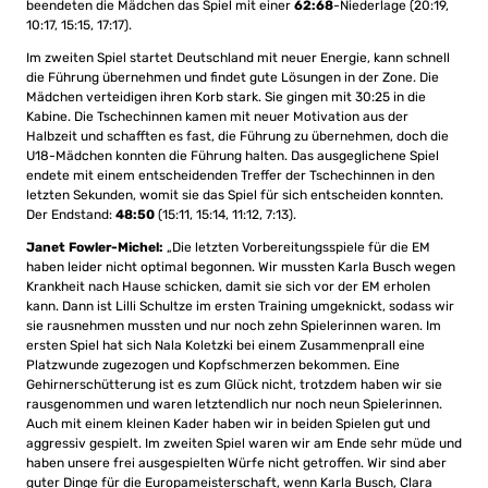
beendeten die Mädchen das Spiel mit einer
62:68
-Niederlage (20:19,
10:17, 15:15, 17:17).
Im zweiten Spiel startet Deutschland mit neuer Energie, kann schnell
die Führung übernehmen und findet gute Lösungen in der Zone. Die
Mädchen verteidigen ihren Korb stark. Sie gingen mit 30:25 in die
Kabine. Die Tschechinnen kamen mit neuer Motivation aus der
Halbzeit und schafften es fast, die Führung zu übernehmen, doch die
U18-Mädchen konnten die Führung halten. Das ausgeglichene Spiel
endete mit einem entscheidenden Treffer der Tschechinnen in den
letzten Sekunden, womit sie das Spiel für sich entscheiden konnten.
Der Endstand:
48:50
(15:11, 15:14, 11:12, 7:13).
Janet Fowler-Michel:
„Die letzten Vorbereitungsspiele für die EM
haben leider nicht optimal begonnen. Wir mussten Karla Busch wegen
Krankheit nach Hause schicken, damit sie sich vor der EM erholen
kann. Dann ist Lilli Schultze im ersten Training umgeknickt, sodass wir
sie rausnehmen mussten und nur noch zehn Spielerinnen waren. Im
ersten Spiel hat sich Nala Koletzki bei einem Zusammenprall eine
Platzwunde zugezogen und Kopfschmerzen bekommen. Eine
Gehirnerschütterung ist es zum Glück nicht, trotzdem haben wir sie
rausgenommen und waren letztendlich nur noch neun Spielerinnen.
Auch mit einem kleinen Kader haben wir in beiden Spielen gut und
aggressiv gespielt. Im zweiten Spiel waren wir am Ende sehr müde und
haben unsere frei ausgespielten Würfe nicht getroffen. Wir sind aber
guter Dinge für die Europameisterschaft, wenn Karla Busch, Clara