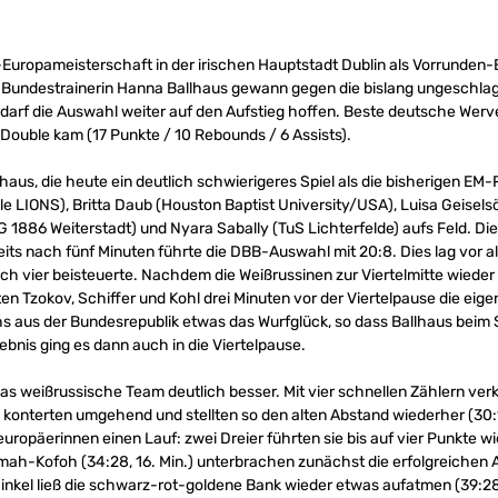
uropameisterschaft in der irischen Hauptstadt Dublin als Vorrunden-Er
undestrainerin Hanna Ballhaus gewann gegen die bislang ungeschlag
mit darf die Auswahl weiter auf den Aufstieg hoffen. Beste deutsche Wer
e-Double kam (17 Punkte / 10 Rebounds / 6 Assists).
us, die heute ein deutlich schwierigeres Spiel als die bisherigen EM-
le LIONS), Britta Daub (Houston Baptist University/USA), Luisa Geise
G 1886 Weiterstadt) und Nyara Sabally (TuS Lichterfelde) aufs Feld. Die
reits nach fünf Minuten führte die DBB-Auswahl mit 20:8. Dies lag vor 
ich vier beisteuerte. Nachdem die Weißrussinen zur Viertelmitte wied
bten Tzokov, Schiffer und Kohl drei Minuten vor der Viertelpause die ei
 aus der Bundesrepublik etwas das Wurfglück, so dass Ballhaus beim S
gebnis ging es dann auch in die Viertelpause.
 weißrussische Team deutlich besser. Mit vier schnellen Zählern verkü
 konterten umgehend und stellten so den alten Abstand wiederher (30:19,
ropäerinnen einen Lauf: zwei Dreier führten sie bis auf vier Punkte wie
mah-Kofoh (34:28, 16. Min.) unterbrachen zunächst die erfolgreichen 
inkel ließ die schwarz-rot-goldene Bank wieder etwas aufatmen (39:28,