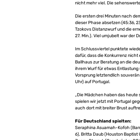
nicht mehr viel. Die sehenswerte
Die ersten drei Minuten nach de
dieser Phase absetzen (45:36, 23
Tzokovs Distanzwurf und die ern
27. Min.). Viel umjubelt war der
Im Schlussviertel punktete wieder
dafür, dass die Konkurrenz nich
Ballhaus zur Beratung an die deu
ihrem Wurf für etwas Entlastung 
Vorsprung letztendlich souverän ü
Uhr) auf Portugal.
„Die Mädchen haben das heute su
spielen wir jetzt mit Portugal g
auch dort mit breiter Brust auf
Für Deutschland spielten:
Seraphina Asuamah-Kofoh (Barmer
6), Britta Daub (Houston Baptist 