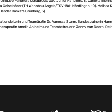
iroLive Panthers Osnabrück/OSC Junior Panthers, 1), Carlotta Ellenri
sa Geiselsöder (TH Wohnbau Angels/TSV 1861 Nördlingen, 10), Melissa Ko
Bender Baskets Grünberg, 3).
ationsleiterin und Teamärztin Dr. Vanessa Sturm, Bundestrainerin Hann
therapeutin Amelie Ahlhelm und Teambetreuerin Jenny van Doorn. Deleg