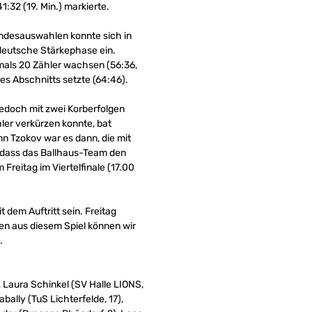
:32 (19. Min.) markierte.
andesauswahlen konnte sich in
e deutsche Stärkephase ein.
mals 20 Zähler wachsen (56:36,
ses Abschnitts setzte (64:46).
 jedoch mit zwei Korberfolgen
ler verkürzen konnte, bat
nn Tzokov war es dann, die mit
so dass das Ballhaus-Team den
 Freitag im Viertelfinale (17.00
dem Auftritt sein. Freitag
uen aus diesem Spiel können wir
.
Laura Schinkel (SV Halle LIONS,
bally (TuS Lichterfelde, 17),