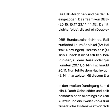
Die U18-Mädchen sind bei der B-E
eingezogen. Das Team von DBB-B
(26:15, 15:17, 23:14, 14:15). Da
Lichterfelde), die auf ein Doubl
DBB-Bundestrainerin Hanna Ballha
zunächst Laura Schinkel (SV Hal
1861 Nördlingen), Melissa Kolb (S
sich zunächst nicht erfüllen: be
Punkten, zu dem Geiselsöder gle
konnten (20:11, 6. Min.), schrau
26:11. Nun fehlte dem Nachwuchs
(9. Min.) anzeigte. Mit diesem Er
In den zweiten Durchgang kam das
Min.). Doch Geiselsöder und Kolb
bekamen dann allerdings die Osteu
Auszeit und ein Zweier von Asua
zusätzliche Distanzwurf von Sch