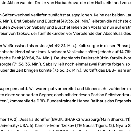
ste Aktion war der Dreier von Harbachova, der den Halbzeitstand von 41
m Seitenwechsel verliefen zunächst ausgeglichen. Keine der beiden L
. Min.). Erst Sabally und Büschel (49:36, 24. Min.) leiteten die nächst
euten Zweier von Sabally und Büschel ließen den Abstand nun auf erst
 Dreier von Tzokov, der fünf Sekunden vor Viertelende den Abschluss die
 Weißrussland als erstes (64:49, 31. Min.). Kolb sorgte in dieser Phase
t entscheidend näher kam. Nachdem Vasileuka später jedoch auf 14 Zäh
tsche Bank (68:54, 34. Min.). Deutschlands Dreierschützin Karolin-Ivo
sorgte (71:56, 35. Min.). Sabally ließ noch einmal zwei Punkte folgen, 
ber die Zeit bringen konnte (73:56, 37. Min.). So trifft das DBB-Team am
per gemacht. Wir waren gut vorbereitet und können sehr zufrieden mit 
egen einen sehr harten Gegner, doch mit der riesen Portion Selbstvertra
treten“, kommentierte DBB-Bundestrainerin Hanna Ballhaus das Ergebnis
 TV, 2), Jessika Schiffer (BVUK. SHARKS Würzburg/Main Sharks, 11), 
University/USA, 6), Karolin-Ivonn Tzokov (TG Neuss Tigers, 12), Nyara Sa