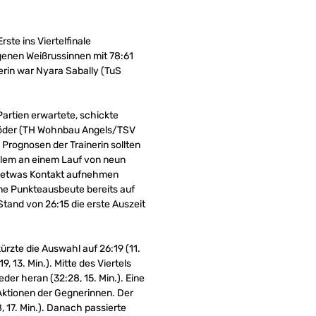
ste ins Viertelfinale
enen Weißrussinnen mit 78:61
verin war Nyara Sabally (TuS
Partien erwartete, schickte
lsöder (TH Wohnbau Angels/TSV
 Prognosen der Trainerin sollten
allem an einem Lauf von neun
er etwas Kontakt aufnehmen
gene Punkteausbeute bereits auf
tand von 26:15 die erste Auszeit
rzte die Auswahl auf 26:19 (11.
 13. Min.). Mitte des Viertels
der heran (32:28, 15. Min.). Eine
Aktionen der Gegnerinnen. Der
 17. Min.). Danach passierte