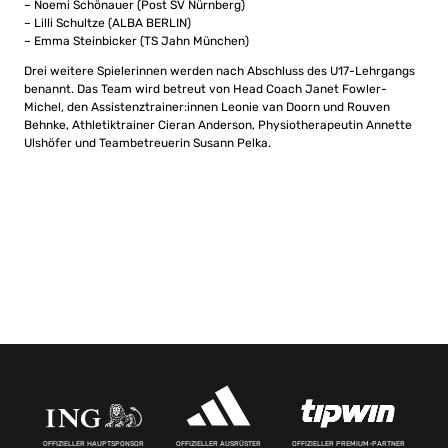
– Noemi Schönauer (Post SV Nürnberg)
– Lilli Schultze (ALBA BERLIN)
– Emma Steinbicker (TS Jahn München)
Drei weitere Spielerinnen werden nach Abschluss des U17-Lehrgangs
benannt. Das Team wird betreut von Head Coach Janet Fowler-
Michel, den Assistenztrainer:innen Leonie van Doorn und Rouven
Behnke, Athletiktrainer Cieran Anderson, Physiotherapeutin Annette
Ulshöfer und Teambetreuerin Susann Pelka.
OFFIZIELLER HAUPTSPONSOR
OFFIZIELLER AUSRÜSTER
OFFIZIELLER PREMIUM-PARTNER