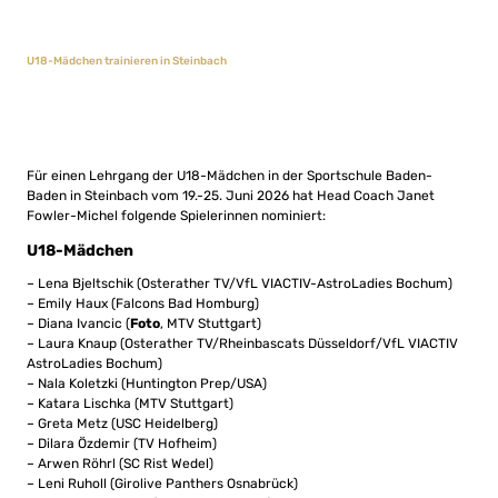
U18-Mädchen trainieren in Steinbach
Für einen Lehrgang der U18-Mädchen in der Sportschule Baden-
Baden in Steinbach vom 19.-25. Juni 2026 hat Head Coach Janet
Fowler-Michel folgende Spielerinnen nominiert:
U18-Mädchen
– Lena Bjeltschik (Osterather TV/VfL VIACTIV-AstroLadies Bochum)
– Emily Haux (Falcons Bad Homburg)
– Diana Ivancic (
Foto
, MTV Stuttgart)
– Laura Knaup (Osterather TV/Rheinbascats Düsseldorf/VfL VIACTIV
AstroLadies Bochum)
– Nala Koletzki (Huntington Prep/USA)
– Katara Lischka (MTV Stuttgart)
– Greta Metz (USC Heidelberg)
– Dilara Özdemir (TV Hofheim)
– Arwen Röhrl (SC Rist Wedel)
– Leni Ruholl (Girolive Panthers Osnabrück)