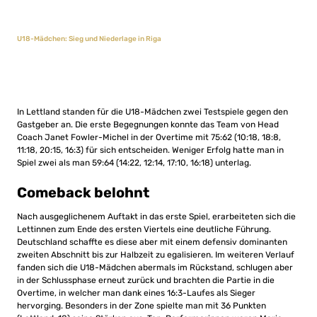
U18-Mädchen: Sieg und Niederlage in Riga
In Lettland standen für die U18-Mädchen zwei Testspiele gegen den
Gastgeber an. Die erste Begegnungen konnte das Team von Head
Coach Janet Fowler-Michel in der Overtime mit 75:62 (10:18, 18:8,
11:18, 20:15, 16:3) für sich entscheiden. Weniger Erfolg hatte man in
Spiel zwei als man 59:64 (14:22, 12:14, 17:10, 16:18) unterlag.
Comeback belohnt
Nach ausgeglichenem Auftakt in das erste Spiel, erarbeiteten sich die
Lettinnen zum Ende des ersten Viertels eine deutliche Führung.
Deutschland schaffte es diese aber mit einem defensiv dominanten
zweiten Abschnitt bis zur Halbzeit zu egalisieren. Im weiteren Verlauf
fanden sich die U18-Mädchen abermals im Rückstand, schlugen aber
in der Schlussphase erneut zurück und brachten die Partie in die
Overtime, in welcher man dank eines 16:3-Laufes als Sieger
hervorging. Besonders in der Zone spielte man mit 36 Punkten