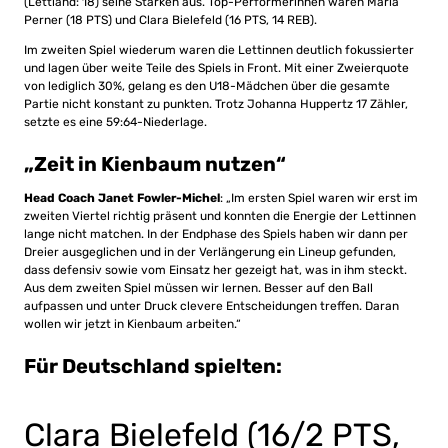
(Lettland: 18) seine Stärken aus. Top-Performerinnen waren Maria
Perner (18 PTS) und Clara Bielefeld (16 PTS, 14 REB).
Im zweiten Spiel wiederum waren die Lettinnen deutlich fokussierter
und lagen über weite Teile des Spiels in Front. Mit einer Zweierquote
von lediglich 30%, gelang es den U18-Mädchen über die gesamte
Partie nicht konstant zu punkten. Trotz Johanna Huppertz 17 Zähler,
setzte es eine 59:64-Niederlage.
„Zeit in Kienbaum nutzen“
Head Coach Janet Fowler-Michel
: „Im ersten Spiel waren wir erst im
zweiten Viertel richtig präsent und konnten die Energie der Lettinnen
lange nicht matchen. In der Endphase des Spiels haben wir dann per
Dreier ausgeglichen und in der Verlängerung ein Lineup gefunden,
dass defensiv sowie vom Einsatz her gezeigt hat, was in ihm steckt.
Aus dem zweiten Spiel müssen wir lernen. Besser auf den Ball
aufpassen und unter Druck clevere Entscheidungen treffen. Daran
wollen wir jetzt in Kienbaum arbeiten.“
Für Deutschland spielten:
Clara Bielefeld (16/2 PTS,