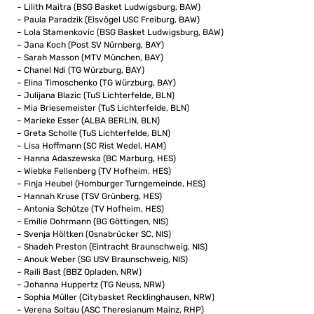
– Lilith Maitra (BSG Basket Ludwigsburg, BAW)
– Paula Paradzik (Eisvögel USC Freiburg, BAW)
– Lola Stamenkovic (BSG Basket Ludwigsburg, BAW)
– Jana Koch (Post SV Nürnberg, BAY)
– Sarah Masson (MTV München, BAY)
– Chanel Ndi (TG Würzburg, BAY)
– Elina Timoschenko (TG Würzburg, BAY)
– Julijana Blazic (TuS Lichterfelde, BLN)
– Mia Briesemeister (TuS Lichterfelde, BLN)
– Marieke Esser (ALBA BERLIN, BLN)
– Greta Scholle (TuS Lichterfelde, BLN)
– Lisa Hoffmann (SC Rist Wedel, HAM)
– Hanna Adaszewska (BC Marburg, HES)
– Wiebke Fellenberg (TV Hofheim, HES)
– Finja Heubel (Homburger Turngemeinde, HES)
– Hannah Kruse (TSV Grünberg, HES)
– Antonia Schütze (TV Hofheim, HES)
– Emilie Dohrmann (BG Göttingen, NIS)
– Svenja Höltken (Osnabrücker SC, NIS)
– Shadeh Preston (Eintracht Braunschweig, NIS)
– Anouk Weber (SG USV Braunschweig, NIS)
– Raili Bast (BBZ Opladen, NRW)
– Johanna Huppertz (TG Neuss, NRW)
– Sophia Müller (Citybasket Recklinghausen, NRW)
– Verena Soltau (ASC Theresianum Mainz, RHP)