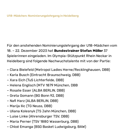
U18-Mädchen: Nominierungslehrgang in Heidelberg
Für den anstehenden Nominierungslehrgang der U18-Mädchen vom
18. – 22. Dezember 2023 hat
Bundestrainer Stefan Möller
37
Spielerinnen eingeladen. Im Olympia-Stützpunkt Rhein Neckar in
Heidelberg sind folgende Nachwuchstalente mit von der Partie:
– Clara Bielefeld (Metropol Ladies Herne/Recklinghausen, DBB)
– Karla Busch (Eintracht Braunschweig, DBB)
– Xara Eich (TuS Lichterfelde, DBB)
– Helena Englisch (MTV 1879 München, DBB
– Rosalie Esser (ALBA BERLIN, DBB)
– Greta Gomann (BG Bonn 92, DBB)
– Nafi Harz (ALBA BERLIN, DBB)
– Marija Ilic (TG Neuss, DBB)
– Uliana Kolesnyk (TS Jahn München, DBB)
– Luise Linke (Ahrensburger TSV, DBB)
– Maria Perner (TSV 1880 Wasserburg, DBB)
– Chloé Emanga (BSG Basket Ludwigsburg, BAW)