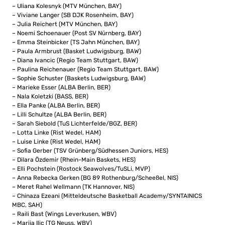
– Uliana Kolesnyk (MTV München, BAY)
– Viviane Langer (SB DJK Rosenheim, BAY)
– Julia Reichert (MTV München, BAY)
– Noemi Schoenauer (Post SV Nürnberg, BAY)
– Emma Steinbicker (TS Jahn München, BAY)
– Paula Armbrust (Basket Ludwigsburg, BAW)
– Diana Ivancic (Regio Team Stuttgart, BAW)
– Paulina Reichenauer (Regio Team Stuttgart, BAW)
– Sophie Schuster (Baskets Ludwigsburg, BAW)
– Marieke Esser (ALBA Berlin, BER)
– Nala Koletzki (BASS, BER)
– Ella Panke (ALBA Berlin, BER)
– Lilli Schultze (ALBA Berlin, BER)
– Sarah Siebold (TuS Lichterfelde/BGZ, BER)
– Lotta Linke (Rist Wedel, HAM)
– Luise Linke (Rist Wedel, HAM)
– Sofia Gerber (TSV Grünberg/Südhessen Juniors, HES)
– Dilara Özdemir (Rhein-Main Baskets, HES)
– Elli Pochstein (Rostock Seawolves/TuSLi, MVP)
– Anna Rebecka Gerken (BG 89 Rothenburg/Scheeßel, NIS)
– Meret Rahel Wellmann (TK Hannover, NIS)
– Chinaza Ezeani (Mitteldeutsche Basketball Academy/SYNTAINICS
MBC, SAH)
– Raili Bast (Wings Leverkusen, WBV)
– Marija Ilic (TG Neuss, WBV)