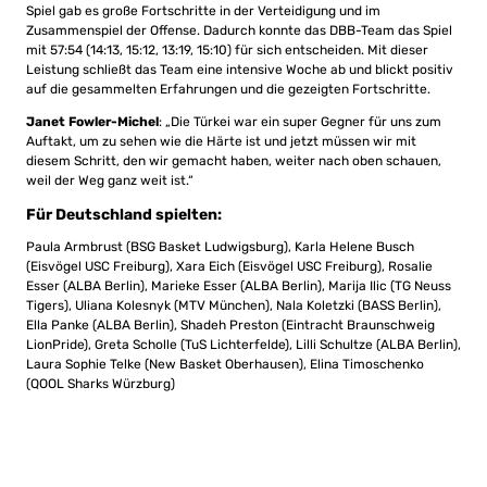
Spiel gab es große Fortschritte in der Verteidigung und im
Zusammenspiel der Offense. Dadurch konnte das DBB-Team das Spiel
mit 57:54 (14:13, 15:12, 13:19, 15:10) für sich entscheiden. Mit dieser
Leistung schließt das Team eine intensive Woche ab und blickt positiv
auf die gesammelten Erfahrungen und die gezeigten Fortschritte.
Janet Fowler-Michel
: „Die Türkei war ein super Gegner für uns zum
Auftakt, um zu sehen wie die Härte ist und jetzt müssen wir mit
diesem Schritt, den wir gemacht haben, weiter nach oben schauen,
weil der Weg ganz weit ist.“
Für Deutschland spielten:
Paula Armbrust (BSG
B
asket Ludwigsburg), Karla Helene Busch
(Eisvögel USC Freiburg)
,
Xara
Eich (Eisvögel USC Freiburg),
Rosalie
Esser (ALBA Berlin), Marieke Esser (ALBA Berlin), Marija I
lic (TG Neuss
Tigers),
Uliana
Kolesnyk
(MTV München), Nala
Koletzki
(BASS Berlin),
Ella Panke (ALBA Berlin),
Shadeh
Preston (Eintracht Braunschweig
LionPride
), Greta Scholle
(TuS Lichterfelde), Lilli Schultze (ALBA Berlin),
L
aura Sophie
Telke
(New Basket Oberhausen), Elina Timoschenko
(QOOL Sharks
Würzburg)