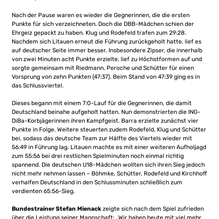
Nach der Pause waren es wieder die Gegnerinnen, die die ersten
Punkte für sich verzeichneten. Doch die DBB-Mädchen schien der
Ehrgeiz gepackt zu haben. Klug und Rodefeld trafen zum 29:28.
Nachdem sich Litauen erneut die Führung zurückgeholt hatte, lief es
auf deutscher Seite immer besser. Insbesondere Zipser, die innerhalb
von zwei Minuten acht Punkte erzielte, lief zu Höchstformen auf und
sorgte gemeinsam mit Riedmann, Peroche und Schütter für einen
Vorsprung von zehn Punkten (47:37). Beim Stand von 47:39 ging es in
das Schlussviertel.
Dieses begann mit einem 7:0-Lauf für die Gegnerinnen, die damit
Deutschland beinahe aufgeholt hatten. Nun demonstrierten die ING-
DiBa-Korbjägerinnen ihren Kampfgeist. Barra erzielte zunächst vier
Punkte in Folge. Weitere steuerten zudem Rodefeld, Klug und Schütter
bei, sodass das deutsche Team zur Hälfte des Viertels wieder mit
56:49 in Führung lag. Litauen machte es mit einer weiteren Aufholjagd
zum 55:56 bei drei restlichen Spielminuten noch einmal richtig
spannend. Die deutschen U18-Mädchen wollten sich ihren Sieg jedoch
nicht mehr nehmen lassen – Böhmke, Schütter, Rodefeld und Kirchhoff
verhalfen Deutschland in den Schlussminuten schließlich zum
verdienten 65:56-Sieg.
Bundestrainer Stefan Mienack
zeigte sich nach dem Spiel zufrieden
über die Leistung seiner Mannschaft: „Wir haben heute mit viel mehr