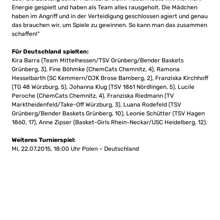
Energie gespielt und haben als Team alles rausgeholt. Die Mädchen
haben im Angriff und in der Verteidigung geschlossen agiert und genau
das brauchen wir, um Spiele zu gewinnen. So kann man das zusammen
schaffen!“
Für Deutschland spielten:
Kira Barra (Team Mittelhessen/TSV Grünberg/Bender Baskets
Grünberg, 3), Fine Böhmke (ChemCats Chemnitz, 4), Ramona
Hesselbarth (SC Kemmern/DJK Brose Bamberg, 2), Franziska Kirchhoff
(TG 48 Würzburg, 5), Johanna Klug (TSV 1861 Nördlingen, 5), Lucile
Peroche (ChemCats Chemnitz, 4), Franziska Riedmann (TV
Marktheidenfeld/Take-Off Würzburg, 3), Luana Rodefeld (TSV
Grünberg/Bender Baskets Grünberg, 10), Leonie Schütter (TSV Hagen
1860, 17), Anne Zipser (Basket-Girls Rhein-Neckar/USC Heidelberg, 12).
Weiteres Turnierspiel:
Mi, 22.07.2015, 18:00 Uhr Polen – Deutschland