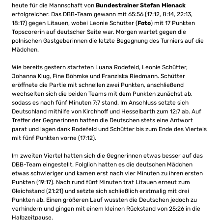
heute für die Mannschaft von
Bundestrainer Stefan Mienack
erfolgreicher. Das DBB-Team gewann mit 65:56 (17:12, 8:14, 22:13,
18:17) gegen Litauen, wobei Leonie Schütter (
Foto
) mit 17 Punkten
Topscorerin auf deutscher Seite war. Morgen wartet gegen die
polnischen Gastgeberinnen die letzte Begegnung des Turniers auf die
Mädchen.
Wie bereits gestern starteten Luana Rodefeld, Leonie Schütter,
Johanna Klug, Fine Böhmke und Franziska Riedmann. Schütter
eröffnete die Partie mit schnellen zwei Punkten, anschließend
wechselten sich die beiden Teams mit dem Punkten zunächst ab,
sodass es nach fünf Minuten 7:7 stand. Im Anschluss setzte sich
Deutschland mithilfe von Kirchhoff und Hesselbarth zum 12:7 ab. Auf
Treffer der Gegnerinnen hatten die Deutschen stets eine Antwort
parat und lagen dank Rodefeld und Schütter bis zum Ende des Viertels
mit fünf Punkten vorne (17:12).
Im zweiten Viertel hatten sich die Gegnerinnen etwas besser auf das
DBB-Team eingestellt. Folglich hatten es die deutschen Mädchen
etwas schwieriger und kamen erst nach vier Minuten zu ihren ersten
Punkten (19:17). Nach rund fünf Minuten traf Litauen erneut zum
Gleichstand (21:21) und setzte sich schließlich erstmalig mit drei
Punkten ab. Einen größeren Lauf wussten die Deutschen jedoch zu
verhindern und gingen mit einem kleinen Rückstand von 25:26 in die
Halbzeitpause.