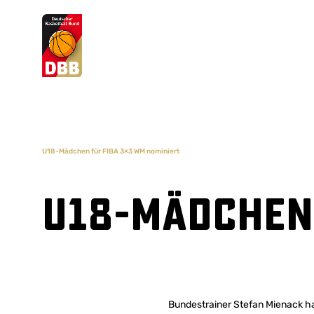
Suchvorschläge
Lorem Ipsum
Dolor Sit
Amet Valputo
U18-Mädchen für FIBA 3×3 WM nominiert
U18-Mädchen 
Bundestrainer Stefan Mienack ha