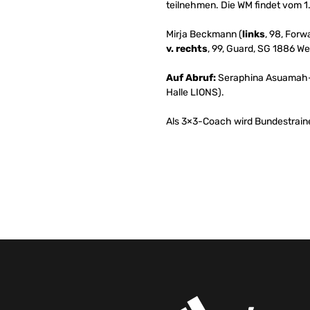
teilnehmen. Die WM findet vom 1
Mirja Beckmann (
links
, 98, For
v. rechts
, 99, Guard, SG 1886 We
Auf Abruf:
Seraphina Asuamah-Kof
Halle LIONS).
Als 3×3-Coach wird Bundestrainer