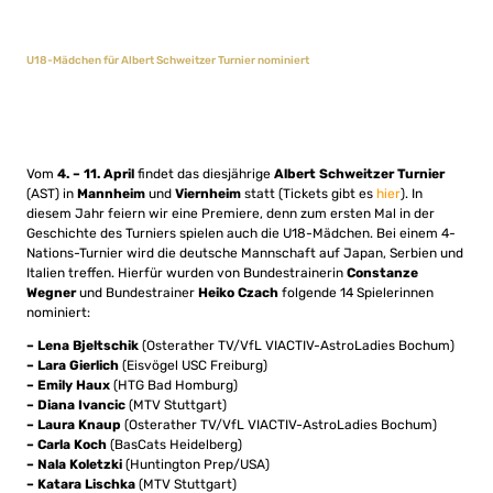
U18-Mädchen für Albert Schweitzer Turnier nominiert
Vom
4. – 11. April
findet das diesjährige
Albert Schweitzer Turnier
(AST) in
Mannheim
und
Viernheim
statt (Tickets gibt es
hier
). In
diesem Jahr feiern wir eine Premiere, denn zum ersten Mal in der
Geschichte des Turniers spielen auch die U18-Mädchen. Bei einem 4-
Nations-Turnier wird die deutsche Mannschaft auf Japan, Serbien und
Italien treffen. Hierfür wurden von Bundestrainerin
Constanze
Wegner
und Bundestrainer
Heiko Czach
folgende 14 Spielerinnen
nominiert:
– Lena Bjeltschik
(Osterather TV/VfL VIACTIV-AstroLadies Bochum)
– Lara Gierlich
(Eisvögel USC Freiburg)
– Emily Haux
(HTG Bad Homburg)
– Diana Ivancic
(MTV Stuttgart)
– Laura Knaup
(Osterather TV/VfL VIACTIV-AstroLadies Bochum)
– Carla Koch
(BasCats Heidelberg)
– Nala Koletzki
(Huntington Prep/USA)
– Katara Lischka
(MTV Stuttgart)