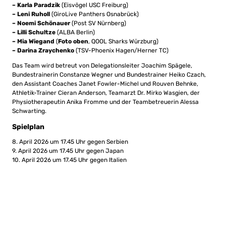
– Karla Paradzik
(Eisvögel USC Freiburg)
– Leni Ruholl
(GiroLive Panthers Osnabrück)
– Noemi Schönauer
(Post SV Nürnberg)
– Lilli Schultze
(ALBA Berlin)
– Mia Wiegand
(
Foto oben
, QOOL Sharks Würzburg)
– Darina Zraychenko
(TSV-Phoenix Hagen/Herner TC)
Das Team wird betreut von Delegationsleiter Joachim Spägele,
Bundestrainerin Constanze Wegner und Bundestrainer Heiko Czach,
den Assistant Coaches Janet Fowler-Michel und Rouven Behnke,
Athletik-Trainer Cieran Anderson, Teamarzt Dr. Mirko Wasgien, der
Physiotherapeutin Anika Fromme und der Teambetreuerin Alessa
Schwarting.
Spielplan
8. April 2026 um 17.45 Uhr gegen Serbien
9. April 2026 um 17.45 Uhr gegen Japan
10. April 2026 um 17.45 Uhr gegen Italien