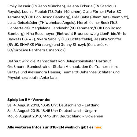
Emily Bessoir (TS Jahn München), Helena Eckerle (TV Saarlouis
Royals), Leonie Fiebich (TS Jahn München), Julia Förner (
Foto
, SC
Kemmern/DJK Don Bosco Bamberg), Eléa Gaba (ChemCats Chemnitz),
Luisa Geiselsöder (TH Wohnbau Angels), Meret Kleine-Beek (TuS
Lichterfelde), Magdalena Landwehr (SC Kemmern/DJK Don Bosco
Bamberg), Nina Rosemeyer (Eintracht Braunschweig LionPride/Girls
Baskets BS-WF), Nyara Sabally (TuS Lichterfelde), Jessika Schiffer
(BVUK. SHARKS Würzburg) und Jenny Strozyk (Osnabrücker
SC/GiroLive Panthers Osnabrück).
Betreut wird die Mannschaft von Delegationsleiter Hartmut
Großmann, Bundestrainer Stefan Mienack, den Co-Trainern Imre
Szittya und Aleksandra Heuser, Teamarzt Johannes Schläfer und
Physiotherapeutin Anke Nau.
Spielplan EM-Vorrunde:
Sa, 4. August 2018, 18.45 Uhr: Deutschland – Lettland
So, 5. August 2018, 18.45 Uhr: Deutschland – Ungarn
Mo., 6. August 2018, 14.15 Uhr: Deutschland – Slowenien
Alle weiteren Infos zur U18-EM weiblich gibt es
hier
.