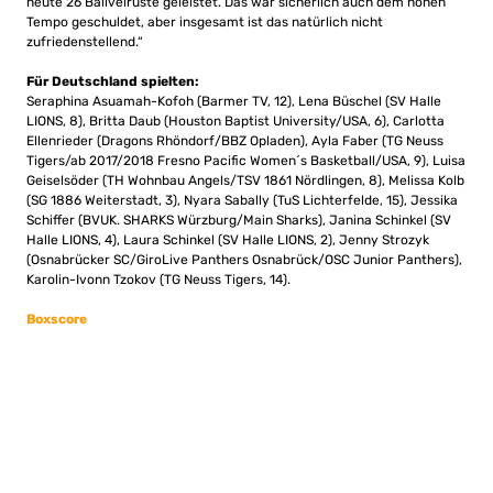
heute 26 Ballvelruste geleistet. Das war sicherlich auch dem hohen
Tempo geschuldet, aber insgesamt ist das natürlich nicht
zufriedenstellend.“
Für Deutschland spielten:
Seraphina Asuamah-Kofoh (Barmer TV, 12), Lena Büschel (SV Halle
LIONS, 8), Britta Daub (Houston Baptist University/USA, 6), Carlotta
Ellenrieder (Dragons Rhöndorf/BBZ Opladen), Ayla Faber (TG Neuss
Tigers/ab 2017/2018 Fresno Pacific Women´s Basketball/USA, 9), Luisa
Geiselsöder (TH Wohnbau Angels/TSV 1861 Nördlingen, 8), Melissa Kolb
(SG 1886 Weiterstadt, 3), Nyara Sabally (TuS Lichterfelde, 15), Jessika
Schiffer (BVUK. SHARKS Würzburg/Main Sharks), Janina Schinkel (SV
Halle LIONS, 4), Laura Schinkel (SV Halle LIONS, 2), Jenny Strozyk
(Osnabrücker SC/GiroLive Panthers Osnabrück/OSC Junior Panthers),
Karolin-Ivonn Tzokov (TG Neuss Tigers, 14).
Boxscore