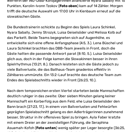
Werferin der ING-DiBa-Korbjägerinnen avancierte Nyara Sabally mit 15
Punkten, Karolin-Ivonn Tzokov (
Foto oben
) kam auf 14 Zähler. Morgen
trifft die deutsche Auswahl um 17:00 Uhr in Kienbaum erneut auf die
slowakischen Gäste.
Die Bundestrainerin schickte zu Beginn des Spiels Laura Schinkel,
Nyara Sabally, Jenny Strozyk, Luisa Geiselsöder und Melissa Kolb auf
das Parkett. Beide Teams begegneten sich auf Augenhöhe, es
entwickelte sich eine offene Anfangsphase (4:5, 3.). Lena Büschel und
Laura Schinkel brachten das DBB-Team jeweils in Front, doch die
Gäste hatten die passende Antwort parat (8:10, 5.). Luisa Geiselsöder
glich aus, doch in der Folge kamen die Slowakinnen besser in ihren
Spielrhythmus (13:21, 8.). Danach leisteten sich die Gäste jedoch zu
viele Ballverluste, die das Ballhaus-Team gnadenlos effektiv in
Zählbares ummünzte. Ein 13:2-Lauf brachte das deutsche Team zum
Endes des Spielabschnitts wieder in Front (26:23, 10.).
Nach dem temporeichen ersten Viertel starteten beide Mannschaften
deutlich ruhiger in das zweite: Über sieben Minuten gelang keiner
Mannschaft ein Korberfolg aus dem Feld, ehe Luisa Geiselsöder den
Bann brach (27:23, 17.). In einem von Ballverlusten und Fehlwürfen
geprägten Spielabschnitt gelang es den Adlerträgerinnen zunehmend
besser, Struktur in ihr offensives Spiel zu bringen. Ayla Faber kratzte
mit einem Dreier an der zweistelligen Führung, die Seraphina
Asuamah-Kofoh (
Foto unten
) wenig später per Leger besorgte (36:25,