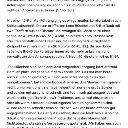
antworteten ihrerseits mit vier Punkten in Folge (51:38, 27.). Den
Adlerträgerinnen gelang es jedoch bis zum Viertelende, offensiv die
richtigen Antworten zu finden (57:45, 30.).
Mit einer 12-Punkte-Führung ging es einigermaßen komfortabel in den
Schlussabschnitt. Diesen eröffneten Lena Büschel und Britta Daub mit
zwei Treffern aus der Distanz und zwangen die Gäste so zu einer
schnellen Auszeit (63:45, 33.). Allein, es nutzte nichts: Melissa Kolb
streute ebenfalls einen Dreier ein, die Führung betrug zu diesem
Zeitpunkt erstmals mehr als 20 Punkte (66:45, 33.). Bis zum Ende
ließen die ING-DiBa-Korbjägerinnen nichts mehr anbrennen und
verwalteten den Vorsprung routiniert. Nach 40 Minuten hieß es 81:59.
„Die Mädchen sind nach dem anstrengenden Lehrgang jetzt erstmal
ziemlich platt und gehen auf dem Zahnfleisch. Das hat man heute
auch zu Beginn gemerkt, wir sind sehr schleppend in das Spiel
reingekommen“, befand die Bundestrainerin. „Die Slowakinnen spielen
recht unkonventionell, sie haben eigentlich nur eine große Spielerin
und spielen entsprechend schnell, sind technisch gut ausgebildet und
werfen sehr gut. Da hatten wir Probleme, uns darauf einzustellen,
aber als wir mit besser in unser eigenes Spiel reingekommen sind,
wurde es dann schnell etwas deutlicher, weil wir heute offensiv gut
angegriffen haben. Das ist gut zu sehen, dass die Mädchen auf solche
Situationen reagieren können“, lobte Ballhaus ihre Mannschaft.
Nichtsdestotrotz sah sie Verbesserungspotenzial: „Wir haben uns auch