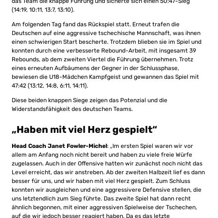
das Team die knappe Führung und sicherte sich einen 50:47-Sieg
(14:19, 10:11, 13:7, 13:10).
Am folgenden Tag fand das Rückspiel statt. Erneut trafen die
Deutschen auf eine aggressive tschechische Mannschaft, was ihnen
einen schwierigen Start bescherte. Trotzdem blieben sie im Spiel und
konnten durch eine verbesserte Rebound-Arbeit, mit insgesamt 39
Rebounds, ab dem zweiten Viertel die Führung übernehmen. Trotz
eines erneuten Aufbäumens der Gegner in der Schlussphase,
bewiesen die U18-Mädchen Kampfgeist und gewannen das Spiel mit
47:42 (13:12, 14:8, 6:11, 14:11).
Diese beiden knappen Siege zeigen das Potenzial und die
Widerstandsfähigkeit des deutschen Teams.
„Haben mit viel Herz gespielt“
Head Coach Janet Fowler-Michel
: „Im ersten Spiel waren wir vor
allem am Anfang noch nicht bereit und haben zu viele freie Würfe
zugelassen. Auch in der Offensive hatten wir zunächst noch nicht das
Level erreicht, das wir anstreben. Ab der zweiten Halbzeit lief es dann
besser für uns, und wir haben mit viel Herz gespielt. Zum Schluss
konnten wir ausgleichen und eine aggressivere Defensive stellen, die
uns letztendlich zum Sieg führte. Das zweite Spiel hat dann recht
ähnlich begonnen, mit einer aggressiven Spielweise der Tschechen,
auf die wir jedoch besser reagiert haben. Da es das letzte