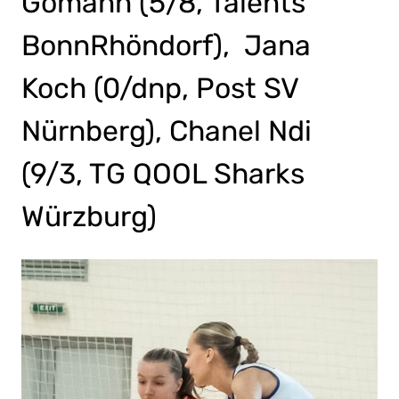
Gomann (5/8, Talents
BonnRhöndorf), Jana
Koch (0/dnp, Post SV
Nürnberg), Chanel Ndi
(9/3, TG QOOL Sharks
Würzburg)