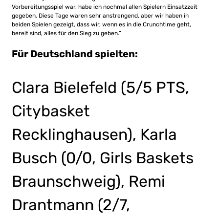
Vorbereitungsspiel war, habe ich nochmal allen Spielern Einsatzzeit
gegeben. Diese Tage waren sehr anstrengend, aber wir haben in
beiden Spielen gezeigt, dass wir, wenn es in die Crunchtime geht,
bereit sind, alles für den Sieg zu geben.“
Für Deutschland spielten:
Clara Bielefeld (5/5 PTS,
Citybasket
Recklinghausen), Karla
Busch (0/0, Girls Baskets
Braunschweig), Remi
Drantmann (2/7,